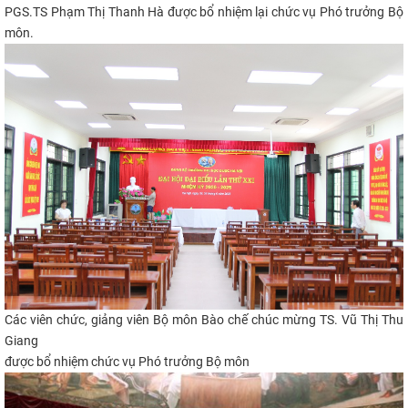
PGS.TS Phạm Thị Thanh Hà
được bổ n
hi
ệm lại chức vụ
Phó t
rưởng Bộ
môn.
Các viên chức, giảng viên B
ộ môn Bào chế
chúc mừng TS. Vũ Thị Thu
Giang
được bổ n
hi
ệm
chức vụ
Phó t
rưởng Bộ môn