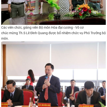
Các viên chức, giảng viên B
ộ môn
Hóa đại cương - Vô cơ
chúc mừng
Th.S Lê Đình Quang
​
được bổ n
hi
ệm chức vụ
Phó Trưởng bộ
môn.