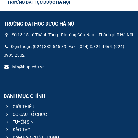
TRƯỜNG ĐẠI HỌC DƯỢC HÀ NỘI
TRƯỜNG ĐẠI HỌC DƯỢC HÀ NỘI
Số 13-15 Lê Thánh Tông - Phường Cửa Nam - Thành phố Hà Nội
Điện thoại : (024) 382-545-39. Fax : (024) 3.826-4464, (024)
3933-2332
info@hup.edu.vn
DANH MỤC CHÍNH
GIỚI THIỆU
CƠ CẤU TỔ CHỨC
TUYỂN SINH
ĐÀO TẠO
ĐẢM BẢO CHẤT LƯỢNG