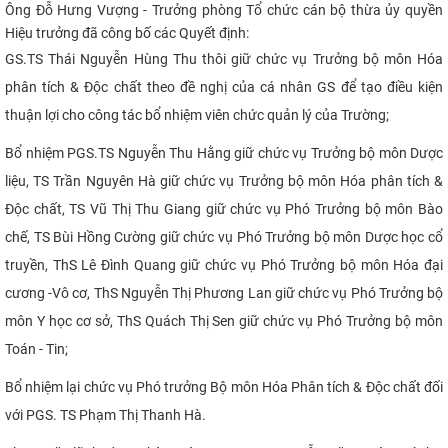
Ông Đỗ Hưng Vượng - Trưởng phòng Tổ chức cán bộ thừa ủy quyền
CỰU NGƯỜI HỌC
Hiệu trưởng đã công bố các Quyết định:
GS.TS Thái Nguyễn Hùng Thu thôi giữ chức vụ Trưởng bộ môn Hóa
phân tích & Độc chất theo đề nghị của cá nhân GS để tạo điều kiện
thuận lợi cho công tác bổ nhiệm viên chức quản lý của Trường;
Bổ nhiệm
PGS.TS Nguyễn Thu Hằng giữ chức vụ Trưởng bộ môn Dược
liệu, TS Trần Nguyên Hà giữ chức vụ Trưởng bộ môn Hóa phân tích &
Độc chất, TS Vũ Thị Thu Giang giữ chức vụ Phó Trưởng bộ môn Bào
chế, TS Bùi Hồng Cường giữ chức vụ Phó Trưởng bộ môn Dược học cổ
truyền, ThS Lê Đình Quang giữ chức vụ Phó Trưởng bộ môn Hóa đại
cương -Vô cơ, ThS Nguyễn Thị Phương Lan giữ chức vụ Phó Trưởng bộ
môn Y học cơ sở, ThS Quách Thị Sen giữ chức vụ Phó Trưởng bộ môn
Toán - Tin;
Bổ nhiệm lại chức vụ Phó trưởng Bộ môn Hóa Phân tích & Độc chất đối
với PGS. TS Phạm Thị Thanh Hà.