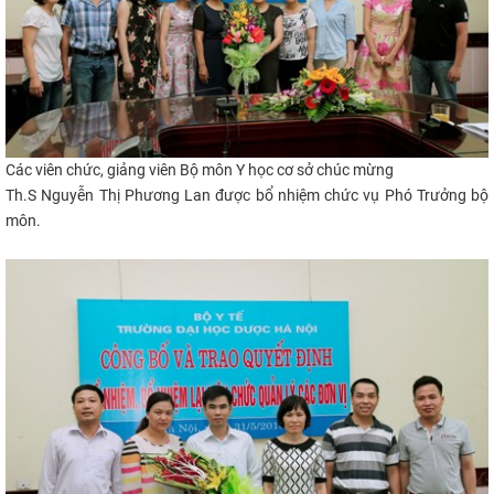
Các viên chức, giảng viên B
ộ môn Y học cơ sở
chúc mừng
Th.S Nguyễn Thị Phương Lan
được bổ n
hi
ệm chức vụ
Phó Trưởng bộ
môn.