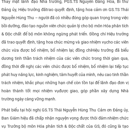
Thay mặt lãnh đạo Nhà trường, PGS.TS Nguyễn Đăng Hòa, Bí thư
Đảng ủy, Hiệu trưởng đã
trao quyết định, tặng hoa cảm ơn GS.TS Thái
Nguyễn Hùng Thu – người đã có nhiều đóng góp quan trọng trong việc
bồi dưỡng, đào tạo nguồn viên chức quản lý cho bộ môn Hóa phân tích
& Độc chất để bộ môn không ngừng phát triển. Đồng chí Hiệu trưởng
đã trao quyết định, tặng hoa chúc mừng và giao nhiệm vụ
cho các viên
chức vừa được bổ nhiệm, bổ nhiệm lại; đồng chí
Hiệu trưởng đã biểu
dương tinh thần trách nhiệm của các
viên chức trong thời gian qua,
đồng thời đề nghị các viên chức được bổ nhiệm, bổ nhiệm lại tiếp tục
phát huy năng lực, kinh nghiệm, tâm huyết của mình, nêu cao tinh thần
trách nhiệm, khắc phục những hạn chế còn tồn tại để lãnh đạo đơn vị
hoàn thành tốt mọi nhiệm vụ
được giao, góp
phần xây dựng Nhà
trường ngày càng vững mạnh.
Phát biểu tại hội nghị GS.TS Thái Nguyễn Hùng Thu Cảm ơn Đảng ủy,
Ban Giám hiệu đã chấp nhận nguyện vọng được thôi đảm nhiệm chức
vụ Trưởng bộ môn Hóa phân tích & Độc chất của GS, đó cũng là tạo