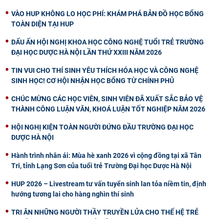
VÀO HUP KHÔNG LO HỌC PHÍ: KHÁM PHÁ BẢN ĐỒ HỌC BỔNG
TOÀN DIỆN TẠI HUP
DẤU ẤN HỘI NGHỊ KHOA HỌC CÔNG NGHỆ TUỔI TRẺ TRƯỜNG
ĐẠI HỌC DƯỢC HÀ NỘI LẦN THỨ XXIII NĂM 2026
TIN VUI CHO THÍ SINH YÊU THÍCH HÓA HỌC VÀ CÔNG NGHỆ
SINH HỌC! CƠ HỘI NHẬN HỌC BỔNG TỪ CHÍNH PHỦ
CHÚC MỪNG CÁC HỌC VIÊN, SINH VIÊN ĐÃ XUẤT SẮC BẢO VỆ
THÀNH CÔNG LUẬN VĂN, KHOÁ LUẬN TỐT NGHIỆP NĂM 2026
HỘI NGHỊ KIỆN TOÀN NGƯỜI ĐỨNG ĐẦU TRƯỜNG ĐẠI HỌC
DƯỢC HÀ NỘI
Hành trình nhân ái: Mùa hè xanh 2026 vì cộng đồng tại xã Tân
Tri, tỉnh Lạng Sơn của tuổi trẻ Trường Đại học Dược Hà Nội
HUP 2026 – Livestream tư vấn tuyển sinh lan tỏa niềm tin, định
hướng tương lai cho hàng nghìn thí sinh
TRI ÂN NHỮNG NGƯỜI THẦY TRUYỀN LỬA CHO THẾ HỆ TRẺ