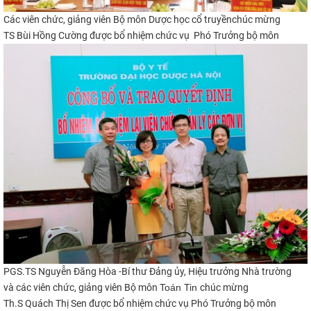
Các viên chức, giảng viên B
ộ môn
Dược học cổ truyền
chúc mừng
TS Bùi Hồng Cường
được bổ n
hi
ệm
chức vụ
Phó Trưởng bộ môn
PGS.TS
Nguyễn Đăng Hòa -
Bí thư Đảng ủy, Hiệu trưởng Nhà trường​​
và c
ác viên chức, giảng viên B
ộ môn
Toán Tin
chúc mừng
Th.S Quách Thị Sen
được bổ n
hi
ệm
chức vụ
Phó Trưởng bộ môn