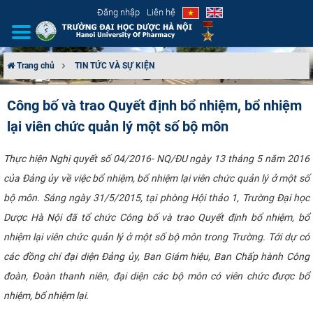
Đăng nhập
Liên hệ
Trang chủ
TIN TỨC VÀ SỰ KIỆN
GIỚI THIỆU
Công bố và trao Quyết định bổ nhiệm, bổ nhiệm
lại viên chức quản lý một số bộ môn
CƠ CẤU TỔ CHỨC
TUYỂN SINH
Thực hiện Nghị quyết số 04/2016- NQ/ĐU ngày 13 tháng 5 năm 2016
của Đảng ủy về việc bổ nhiệm, bổ nhiệm lại viên chức quản lý ở một số
ĐÀO TẠO
bộ môn. Sáng ngày 31/5/2015, tại phòng Hội thảo 1, Trường Đại học
Dược Hà Nội đã tổ chức Công bố và trao Quyết định bổ nhiệm, bổ
ĐẢM BẢO CHẤT LƯỢNG
nhiệm lại viên chức quản lý ở một số bộ môn trong Trường. Tới dự có
các đồng chí đại diện Đảng ủy, Ban Giám hiệu, Ban Chấp hành Công
KHOA HỌC CÔNG NGHỆ
đoàn, Đoàn thanh niên, đại diện các bộ môn có viên chức được bổ
HTQT
nhiệm, bổ nhiệm lại.​