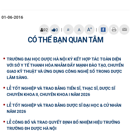
01-06-2016
+
A
|
|
-
92
0
A
A
CÓ THỂ BẠN QUAN TÂM
TRƯỜNG ĐẠI HỌC DƯỢC HÀ NỘI KÝ KẾT HỢP TÁC TOÀN DIỆN
VỚI SỞ Y TẾ THANH HÓA NHẰM ĐẨY MẠNH ĐÀO TẠO, CHUYỂN
GIAO KỸ THUẬT VÀ ỨNG DỤNG CÔNG NGHỆ SỐ TRONG DƯỢC
LÂM SÀNG.
LỄ TỐT NGHIỆP VÀ TRAO BẰNG TIẾN SĨ, THẠC SĨ, DƯỢC SĨ
CHUYÊN KHOA II, CHUYÊN KHOA I NĂM 2026
LỄ TỐT NGHIỆP VÀ TRAO BẰNG DƯỢC SĨ ĐẠI HỌC & CỬ NHÂN
NĂM 2026
LỄ CÔNG BỐ VÀ TRAO QUYẾT ĐỊNH BỔ NHIỆM HIỆU TRƯỞNG
TRƯỜNG ĐH DƯỢC HÀ NỘI