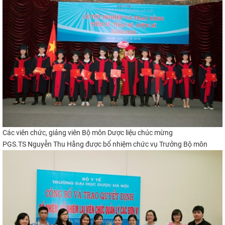
Các viên chức, giảng viên B
ộ môn Dược liệu
chúc mừng
PGS.TS Nguyễn Thu Hằng
được bổ n
hi
ệm
chức vụ T
rưởng Bộ môn​