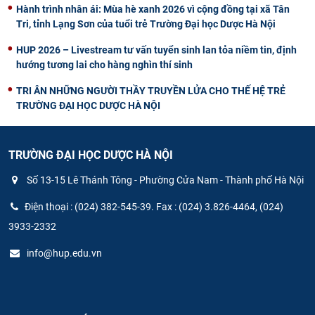
Hành trình nhân ái: Mùa hè xanh 2026 vì cộng đồng tại xã Tân
Tri, tỉnh Lạng Sơn của tuổi trẻ Trường Đại học Dược Hà Nội
HUP 2026 – Livestream tư vấn tuyển sinh lan tỏa niềm tin, định
hướng tương lai cho hàng nghìn thí sinh
TRI ÂN NHỮNG NGƯỜI THẦY TRUYỀN LỬA CHO THẾ HỆ TRẺ
TRƯỜNG ĐẠI HỌC DƯỢC HÀ NỘI
TRƯỜNG ĐẠI HỌC DƯỢC HÀ NỘI
Số 13-15 Lê Thánh Tông - Phường Cửa Nam - Thành phố Hà Nội
Điện thoại : (024) 382-545-39. Fax : (024) 3.826-4464, (024)
3933-2332
info@hup.edu.vn