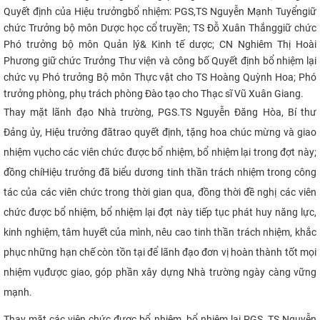
Quyết định của
Hiệu trưởng
bổ nhiệm: PGS,TS Nguyễn Mạnh Tuyển
giữ
CỰU NGƯỜI HỌC
chức Trưởng bộ môn Dược học cổ truyền; TS Đỗ Xuân Thắng
giữ chức
Phó trưởng bộ môn Quản
lý
& Kinh tế dược; CN Nghiêm Thị Hoài
Phương giữ chức Trưởng Thư viện và công bố Quyết định bổ nhiệm lại
chức vụ Phó trưởng Bộ môn Thực vật cho TS Hoàng Quỳnh Hoa; Phó
trưởng phòng, phụ trách phòng Đào tạo cho Thạc sĩ Vũ Xuân Giang.
Thay mặt lãnh đạo Nhà trường, PGS.TS Nguyễn Đăng Hòa, Bí thư
Đảng ủy, Hiệu trưởng đã
trao quyết định, tặng hoa chúc mừng và giao
nhiệm vụ
cho các viên chức được bổ nhiệm, bổ nhiệm lại trong đợt này;
đồng chí
Hiệu trưởng đã biểu dương tinh thần trách nhiệm trong công
tác của các
viên chức trong thời gian qua, đồng thời đề nghị các viên
chức được bổ nhiệm, bổ nhiệm lại đợt này tiếp tục phát huy năng lực,
kinh nghiệm, tâm huyết của mình, nêu cao tinh thần trách nhiệm, khắc
phục những hạn chế còn tồn tại để lãnh đạo đơn vị hoàn thành tốt mọi
nhiệm vụ
được giao, góp phần xây dựng Nhà trường ngày càng vững
mạnh.
Thay mặt các viên chức được bổ nhiệm, bổ nhiệm lại PGS, TS Nguyễn