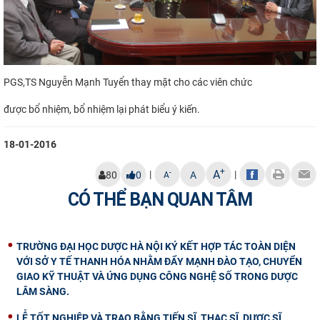
​PGS,TS Nguyễn Mạnh Tuyển thay mặt cho các viên chức
được bổ nhiệm, bổ nhiệm lại phát biểu ý kiến.
18-01-2016
+
A
|
|
-
80
0
A
A
CÓ THỂ BẠN QUAN TÂM
TRƯỜNG ĐẠI HỌC DƯỢC HÀ NỘI KÝ KẾT HỢP TÁC TOÀN DIỆN
VỚI SỞ Y TẾ THANH HÓA NHẰM ĐẨY MẠNH ĐÀO TẠO, CHUYỂN
GIAO KỸ THUẬT VÀ ỨNG DỤNG CÔNG NGHỆ SỐ TRONG DƯỢC
LÂM SÀNG.
LỄ TỐT NGHIỆP VÀ TRAO BẰNG TIẾN SĨ, THẠC SĨ, DƯỢC SĨ