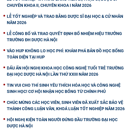
CHUYÊN KHOA II, CHUYÊN KHOA I NĂM 2026
LỄ TỐT NGHIỆP VÀ TRAO BẰNG DƯỢC SĨ ĐẠI HỌC & CỬ NHÂN
NĂM 2026
LỄ CÔNG BỐ VÀ TRAO QUYẾT ĐỊNH BỔ NHIỆM HIỆU TRƯỞNG
TRƯỜNG ĐH DƯỢC HÀ NỘI
VÀO HUP KHÔNG LO HỌC PHÍ: KHÁM PHÁ BẢN ĐỒ HỌC BỔNG
TOÀN DIỆN TẠI HUP
DẤU ẤN HỘI NGHỊ KHOA HỌC CÔNG NGHỆ TUỔI TRẺ TRƯỜNG
ĐẠI HỌC DƯỢC HÀ NỘI LẦN THỨ XXIII NĂM 2026
TIN VUI CHO THÍ SINH YÊU THÍCH HÓA HỌC VÀ CÔNG NGHỆ
SINH HỌC! CƠ HỘI NHẬN HỌC BỔNG TỪ CHÍNH PHỦ
CHÚC MỪNG CÁC HỌC VIÊN, SINH VIÊN ĐÃ XUẤT SẮC BẢO VỆ
THÀNH CÔNG LUẬN VĂN, KHOÁ LUẬN TỐT NGHIỆP NĂM 2026
HỘI NGHỊ KIỆN TOÀN NGƯỜI ĐỨNG ĐẦU TRƯỜNG ĐẠI HỌC
DƯỢC HÀ NỘI