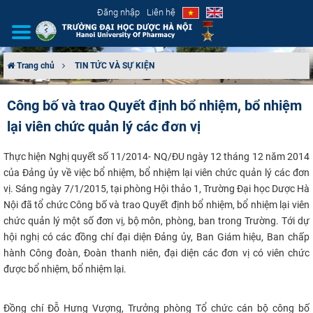
Đăng nhập
Liên hệ
Trang chủ
TIN TỨC VÀ SỰ KIỆN
GIỚI THIỆU
Công bố và trao Quyết định bổ nhiệm, bổ nhiệm
lại viên chức quản lý các đơn vị
CƠ CẤU TỔ CHỨC
Thực hiện Nghị quyết số 11/2014- NQ/ĐU ngày 12 tháng 12 năm 2014
TUYỂN SINH
của Đảng ủy về việc bổ nhiệm, bổ nhiệm lại viên chức quản lý các đơn
vị.
Sáng ngày 7/1/2015, tại phòng Hội thảo 1, Trường Đại học Dược Hà
ĐÀO TẠO
Nội đã tổ chức Công bố và trao Quyết định bổ nhiệm, bổ nhiệm lại viên
chức quản lý một số đơn vị, bộ môn, phòng, ban trong Trường. Tới dự
ĐẢM BẢO CHẤT LƯỢNG
hội nghị có các đồng chí đại diện Đảng ủy, Ban Giám hiệu, Ban chấp
hành Công đoàn, Đoàn thanh
niên, đại diện các đơn vị có viên chức
KHOA HỌC CÔNG NGHỆ
được bổ nhiệm, bổ nhiệm lại.
HTQT
Đồng chí Đỗ Hưng Vượng, Trưởng phòng Tổ chức cán bộ
công bố