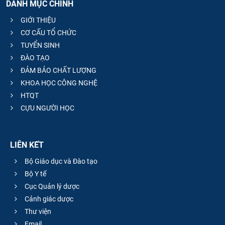
DANH MỤC CHÍNH
GIỚI THIỆU
CƠ CẤU TỔ CHỨC
TUYỂN SINH
ĐÀO TẠO
ĐẢM BẢO CHẤT LƯỢNG
KHOA HỌC CÔNG NGHỆ
HTQT
CỰU NGƯỜI HỌC
LIÊN KẾT
Bộ Giáo dục và Đào tạo
Bộ Y tế
Cục Quản lý dược
Cảnh giác dược
Thư viện
Email