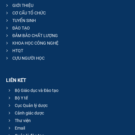
GIỚI THIỆU
CƠ CẤU TỔ CHỨC
TUYỂN SINH
ĐÀO TẠO
ĐẢM BẢO CHẤT LƯỢNG
KHOA HỌC CÔNG NGHỆ
HTQT
CỰU NGƯỜI HỌC
LIÊN KẾT
Bộ Giáo dục và Đào tạo
Bộ Y tế
Cục Quản lý dược
Cảnh giác dược
Thư viện
Email