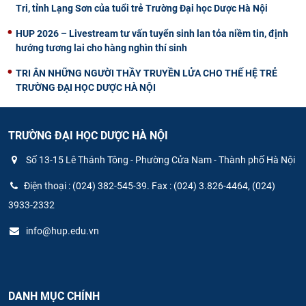
Tri, tỉnh Lạng Sơn của tuổi trẻ Trường Đại học Dược Hà Nội
HUP 2026 – Livestream tư vấn tuyển sinh lan tỏa niềm tin, định
hướng tương lai cho hàng nghìn thí sinh
TRI ÂN NHỮNG NGƯỜI THẦY TRUYỀN LỬA CHO THẾ HỆ TRẺ
TRƯỜNG ĐẠI HỌC DƯỢC HÀ NỘI
TRƯỜNG ĐẠI HỌC DƯỢC HÀ NỘI
Số 13-15 Lê Thánh Tông - Phường Cửa Nam - Thành phố Hà Nội
Điện thoại : (024) 382-545-39. Fax : (024) 3.826-4464, (024)
3933-2332
info@hup.edu.vn
DANH MỤC CHÍNH