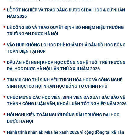
LỄ TỐT NGHIỆP VÀ TRAO BẰNG DƯỢC SĨ ĐẠI HỌC & CỬ NHÂN
NĂM 2026
LỄ CÔNG BỐ VÀ TRAO QUYẾT ĐỊNH BỔ NHIỆM HIỆU TRƯỞNG
TRƯỜNG ĐH DƯỢC HÀ NỘI
VÀO HUP KHÔNG LO HỌC PHÍ: KHÁM PHÁ BẢN ĐỒ HỌC BỔNG
TOÀN DIỆN TẠI HUP
DẤU ẤN HỘI NGHỊ KHOA HỌC CÔNG NGHỆ TUỔI TRẺ TRƯỜNG
ĐẠI HỌC DƯỢC HÀ NỘI LẦN THỨ XXIII NĂM 2026
TIN VUI CHO THÍ SINH YÊU THÍCH HÓA HỌC VÀ CÔNG NGHỆ
SINH HỌC! CƠ HỘI NHẬN HỌC BỔNG TỪ CHÍNH PHỦ
CHÚC MỪNG CÁC HỌC VIÊN, SINH VIÊN ĐÃ XUẤT SẮC BẢO VỆ
THÀNH CÔNG LUẬN VĂN, KHOÁ LUẬN TỐT NGHIỆP NĂM 2026
HỘI NGHỊ KIỆN TOÀN NGƯỜI ĐỨNG ĐẦU TRƯỜNG ĐẠI HỌC
DƯỢC HÀ NỘI
Hành trình nhân ái: Mùa hè xanh 2026 vì cộng đồng tại xã Tân