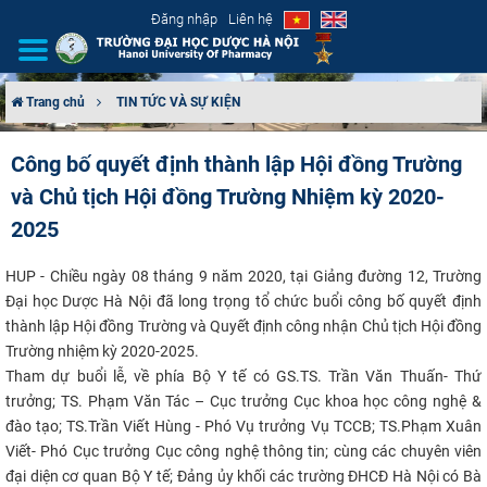
Đăng nhập
Liên hệ
Trang chủ
TIN TỨC VÀ SỰ KIỆN
GIỚI THIỆU
Công bố quyết định thành lập Hội đồng Trường
và Chủ tịch Hội đồng Trường Nhiệm kỳ 2020-
CƠ CẤU TỔ CHỨC
2025
TUYỂN SINH
HUP - Chiều ngày 08 tháng 9 năm 2020, tại Giảng đường 12, Trường
ĐÀO TẠO
Đại học Dược Hà Nội đã long trọng tổ chức buổi công bố quyết định
thành lập Hội đồng Trường và Quyết định công nhận Chủ tịch Hội đồng
Trường nhiệm kỳ 2020-2025.
ĐẢM BẢO CHẤT LƯỢNG
Tham dự buổi lễ, về phía Bộ Y tế có GS.TS. Trần Văn Thuấn- Thứ
trưởng; TS. Phạm Văn Tác – Cục trưởng Cục khoa học công nghệ &
KHOA HỌC CÔNG NGHỆ
đào tạo; TS.Trần Viết Hùng - Phó Vụ trưởng Vụ TCCB; TS.Phạm Xuân
Viết- Phó Cục trưởng Cục công nghệ thông tin; cùng các chuyên viên
HTQT
đại diện cơ quan Bộ Y tế; Đảng ủy khối các trường ĐHCĐ Hà Nội có Bà