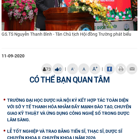
GS.TS Nguyễn Thanh Bình - Tân Chủ tịch Hội đồng Trường phát biểu
11-09-2020
+
A
|
|
-
73
0
A
A
CÓ THỂ BẠN QUAN TÂM
TRƯỜNG ĐẠI HỌC DƯỢC HÀ NỘI KÝ KẾT HỢP TÁC TOÀN DIỆN
VỚI SỞ Y TẾ THANH HÓA NHẰM ĐẨY MẠNH ĐÀO TẠO, CHUYỂN
GIAO KỸ THUẬT VÀ ỨNG DỤNG CÔNG NGHỆ SỐ TRONG DƯỢC
LÂM SÀNG.
LỄ TỐT NGHIỆP VÀ TRAO BẰNG TIẾN SĨ, THẠC SĨ, DƯỢC SĨ
CHUYÊN KHOA II, CHUYÊN KHOA I NĂM 2026