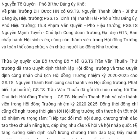
Nguyễn Tố Quyên - Phó Bí thư Đảng ủy Khối;
CỰU NGƯỜI HỌC
Về phía Trường ĐH Dược HN có GS.TS. Nguyễn Thanh Bình - Bí thư
Đảng ủy, Hiệu trưởng; PGS.TS. Đinh Thị Thanh Hải - Phó Bí thư Đảng ủy,
Phó Hiệu trưởng; Th.S Phạm Văn Quyến - Phó Hiệu trưởng; PGS.TS
Nguyễn Mạnh Tuyển - Chủ tịch Công đoàn Trường, Đại diện ĐTN, Ban
chấp hành Hội sinh viên; cùng các thành viên trong Hội đồng Trường
và toàn thể công chức, viên chức, người lao động Nhà trường.
Thừa ủy quyền của Bộ trưởng Bộ Y tế, GS.TS Trần Văn Thuấn- Thứ
trưởng đã trao Quyết định thành lập Hội đồng Trường và trao Quyết
định công nhận Chủ tịch Hội đồng Trường nhiệm kỳ 2020-2025 cho
GS.TS. Nguyễn Thanh Bình cùng các thành viên Hội đồng trường. Phát
biểu tại buổi lễ, GS.TS. Trần Văn Thuấn đã gửi lời chúc mừng tới Tân
Chủ tịch Hội đồng Trường – GS.TS. Nguyễn Thanh Bình và các thành
viên trong Hội đồng Trường nhiệm kỳ 2020-2025. Đồng thời đồng chí
cũng đề nghị trong thời gian tới Hội đồng trường cần thực hiện tốt một
số nhiệm vụ trọng tâm: “Tiếp tục đổi mới nội dung, chương trình đào
tạo theo chuẩn năng lực, đáp ứng nhu cầu xã hội và hội nhập quốc tế,
tăng cường kiểm định chất lượng chương trình đào tạo; Đẩy mạnh