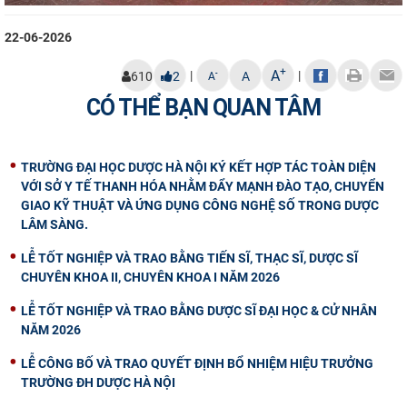
22-06-2026
+
A
|
|
-
610
2
A
A
CÓ THỂ BẠN QUAN TÂM
TRƯỜNG ĐẠI HỌC DƯỢC HÀ NỘI KÝ KẾT HỢP TÁC TOÀN DIỆN
VỚI SỞ Y TẾ THANH HÓA NHẰM ĐẨY MẠNH ĐÀO TẠO, CHUYỂN
GIAO KỸ THUẬT VÀ ỨNG DỤNG CÔNG NGHỆ SỐ TRONG DƯỢC
LÂM SÀNG.
LỄ TỐT NGHIỆP VÀ TRAO BẰNG TIẾN SĨ, THẠC SĨ, DƯỢC SĨ
CHUYÊN KHOA II, CHUYÊN KHOA I NĂM 2026
LỄ TỐT NGHIỆP VÀ TRAO BẰNG DƯỢC SĨ ĐẠI HỌC & CỬ NHÂN
NĂM 2026
LỄ CÔNG BỐ VÀ TRAO QUYẾT ĐỊNH BỔ NHIỆM HIỆU TRƯỞNG
TRƯỜNG ĐH DƯỢC HÀ NỘI