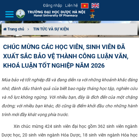
Đăng nhập
Liên hệ
Trang chủ
TIN TỨC VÀ SỰ KIỆN
GIỚI THIỆU
CHÚC MỪNG CÁC HỌC VIÊN, SINH VIÊN ĐÃ
XUẤT SẮC BẢO VỆ THÀNH CÔNG LUẬN VĂN,
CƠ CẤU TỔ CHỨC
KHOÁ LUẬN TỐT NGHIỆP NĂM 2026
TUYỂN SINH
Mùa bảo vệ tốt nghiệp đã và đang diễn ra với những khoảnh khắc đáng
ĐÀO TẠO
nhớ, đánh dấu thành quả của biết bao ngày tháng học tập, nghiên cứu
và nỗ lực không ngừng. Với nhiều bạn, đây là đích đến của một chặng
ĐẢM BẢO CHẤT LƯỢNG
đường; với nhiều bạn khác, đó cũng là điểm khởi đầu cho những hành
trình mới đầy khát vọng phía trước.
KHOA HỌC CÔNG NGHỆ
Xin chúc mừng 424 sinh viên đại học gồm 362 sinh viên ngành
HTQT
Dược học, 20 sinh viên ngành Hóa Dược, 18 sinh viên ngành Hóa học