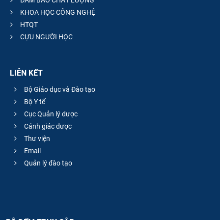
ĐẢM BẢO CHẤT LƯỢNG
KHOA HỌC CÔNG NGHỆ
HTQT
CỰU NGƯỜI HỌC
LIÊN KẾT
Bộ Giáo dục và Đào tạo
Bộ Y tế
Cục Quản lý dược
Cảnh giác dược
Thư viện
Email
Quản lý đào tạo