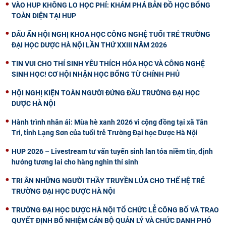
VÀO HUP KHÔNG LO HỌC PHÍ: KHÁM PHÁ BẢN ĐỒ HỌC BỔNG
TOÀN DIỆN TẠI HUP
DẤU ẤN HỘI NGHỊ KHOA HỌC CÔNG NGHỆ TUỔI TRẺ TRƯỜNG
ĐẠI HỌC DƯỢC HÀ NỘI LẦN THỨ XXIII NĂM 2026
TIN VUI CHO THÍ SINH YÊU THÍCH HÓA HỌC VÀ CÔNG NGHỆ
SINH HỌC! CƠ HỘI NHẬN HỌC BỔNG TỪ CHÍNH PHỦ
HỘI NGHỊ KIỆN TOÀN NGƯỜI ĐỨNG ĐẦU TRƯỜNG ĐẠI HỌC
DƯỢC HÀ NỘI
Hành trình nhân ái: Mùa hè xanh 2026 vì cộng đồng tại xã Tân
Tri, tỉnh Lạng Sơn của tuổi trẻ Trường Đại học Dược Hà Nội
HUP 2026 – Livestream tư vấn tuyển sinh lan tỏa niềm tin, định
hướng tương lai cho hàng nghìn thí sinh
TRI ÂN NHỮNG NGƯỜI THẦY TRUYỀN LỬA CHO THẾ HỆ TRẺ
TRƯỜNG ĐẠI HỌC DƯỢC HÀ NỘI
TRƯỜNG ĐẠI HỌC DƯỢC HÀ NỘI TỔ CHỨC LỄ CÔNG BỐ VÀ TRAO
QUYẾT ĐỊNH BỔ NHIỆM CÁN BỘ QUẢN LÝ VÀ CHỨC DANH PHÓ