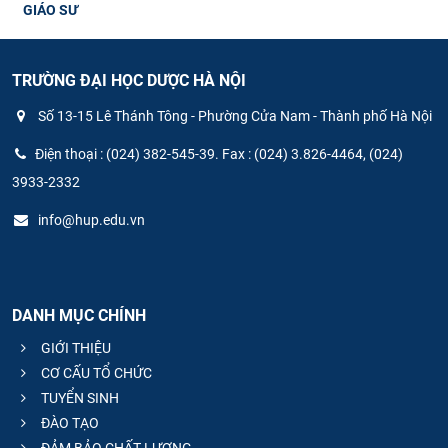
GIÁO SƯ
TRƯỜNG ĐẠI HỌC DƯỢC HÀ NỘI
Số 13-15 Lê Thánh Tông - Phường Cửa Nam - Thành phố Hà Nội
Điện thoại : (024) 382-545-39. Fax : (024) 3.826-4464, (024)
3933-2332
info@hup.edu.vn
DANH MỤC CHÍNH
GIỚI THIỆU
CƠ CẤU TỔ CHỨC
TUYỂN SINH
ĐÀO TẠO