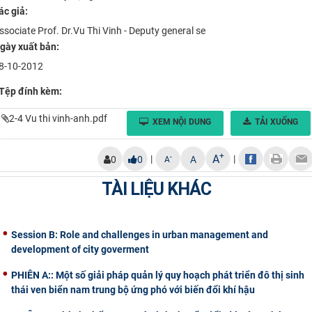
ác giả:
CỰU NGƯỜI HỌC
ssociate Prof. Dr.Vu Thi Vinh - Deputy general se
gày xuất bản:
8-10-2012
Tệp đính kèm:
2-4 Vu thi vinh-anh.pdf
XEM NỘI DUNG
TẢI XUỐNG
+
A
|
|
-
0
0
A
A
TÀI LIỆU KHÁC
Session B: Role and challenges in urban management and
development of city goverment
PHIÊN A:: Một số giải pháp quản lý quy hoạch phát triển đô thị sinh
thái ven biển nam trung bộ ứng phó với biến đổi khí hậu