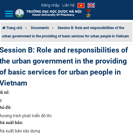
Đăng nhập
Liên hệ
Trang chủ
Documents
Session B: Role and responsibilities of the
urban government in the providing of basic services for urban people in Vietnam
GIỚI THIỆU
Session B: Role and responsibilities of
CƠ CẤU TỔ CHỨC
the urban government in the providing
TUYỂN SINH
of basic services for urban people in
Vietnam
ĐÀO TẠO
ã số:
ĐẢM BẢO CHẤT LƯỢNG
8
hủ đề:
KHOA HỌC CÔNG NGHỆ
hương trình phát triển đô thi
hà xuất bản:
HTQT
hà xuất bản xây dựng