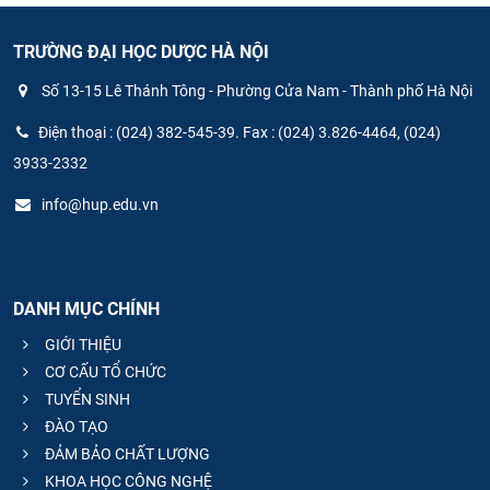
TRƯỜNG ĐẠI HỌC DƯỢC HÀ NỘI
Số 13-15 Lê Thánh Tông - Phường Cửa Nam - Thành phố Hà Nội
Điện thoại : (024) 382-545-39. Fax : (024) 3.826-4464, (024)
3933-2332
info@hup.edu.vn
DANH MỤC CHÍNH
GIỚI THIỆU
CƠ CẤU TỔ CHỨC
TUYỂN SINH
ĐÀO TẠO
ĐẢM BẢO CHẤT LƯỢNG
KHOA HỌC CÔNG NGHỆ