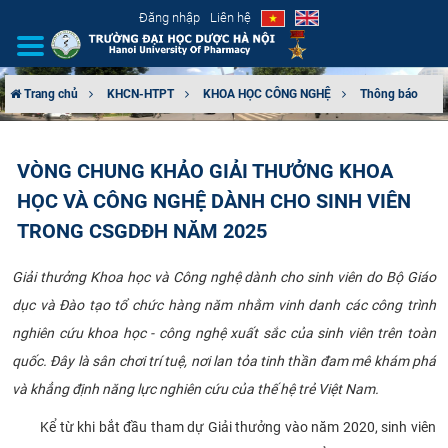
Đăng nhập
Liên hệ
Trang chủ
KHCN-HTPT
KHOA HỌC CÔNG NGHỆ
Thông báo
GIỚI THIỆU
VÒNG CHUNG KHẢO GIẢI THƯỞNG KHOA
CƠ CẤU TỔ CHỨC
HỌC VÀ CÔNG NGHỆ DÀNH CHO SINH VIÊN
TUYỂN SINH
TRONG CSGDĐH NĂM 2025
ĐÀO TẠO
Giải thưởng Khoa học và Công nghệ dành cho sinh viên do Bộ Giáo
dục và Đào tạo tổ chức hàng năm nhằm vinh danh các công trình
ĐẢM BẢO CHẤT LƯỢNG
nghiên cứu khoa học - công nghệ xuất sắc của sinh viên trên toàn
quốc. Đây là sân chơi trí tuệ, nơi lan tỏa tinh thần đam mê khám phá
KHOA HỌC CÔNG NGHỆ
và khẳng định năng lực nghiên cứu của thế hệ trẻ Việt Nam.
HTQT
Kể từ khi bắt đầu tham dự Giải thưởng vào năm 2020, sinh viên