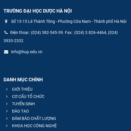
TRƯỜNG ĐẠI HỌC DƯỢC HÀ NỘI
Số 13-15 Lê Thánh Tông - Phường Cửa Nam - Thành phố Hà Nội
Điện thoại : (024) 382-545-39. Fax : (024) 3.826-4464, (024)
3933-2332
info@hup.edu.vn
DANH MỤC CHÍNH
GIỚI THIỆU
CƠ CẤU TỔ CHỨC
TUYỂN SINH
ĐÀO TẠO
ĐẢM BẢO CHẤT LƯỢNG
KHOA HỌC CÔNG NGHỆ