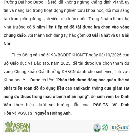
Trường Đại học Dược Hà Nội đã không ngừng khẳng định vị thế, uy
CỰU NGƯỜI HỌC
tín và năng lực trong hoạt động nghiên cứu khoa học, đổi mới sáng
tạo trong cộng đồng sinh viên trên toàn quốc. Trong 6 năm tham dự,
Nhà trường có
5 năm liên tiếp có đề tài được lựa chọn vào vòng
Chung khảo
, với thành tích đáng tự hào gồm
03 Giải Nhất
và
01 Giải
Nhì
.
Theo Công văn số 6193/BGDĐT-KHCNTT ngày 03/10/2025 của
Bộ Giáo dục và Đào tạo, năm 2025, đề tài được lựa chọn tham dự
vòng Chung khảo Giải thưởng KH&CN dành cho sinh viên, lĩnh vực
Khoa học Y – Dược có tên:
“Phân tích dược động học quần thể và
phát triển toán đồ áp dụng liều cao amikacin thông qua giám sát
nồng độ thuốc trong máu ở bệnh nhân nặng”
,
do
sinh viên Lê Đình
Văn
thực hiện dưới sự hướng dẫn của
PGS.TS. Vũ Đình
Hòa
và
PGS.TS. Nguyễn Hoàng Anh
.