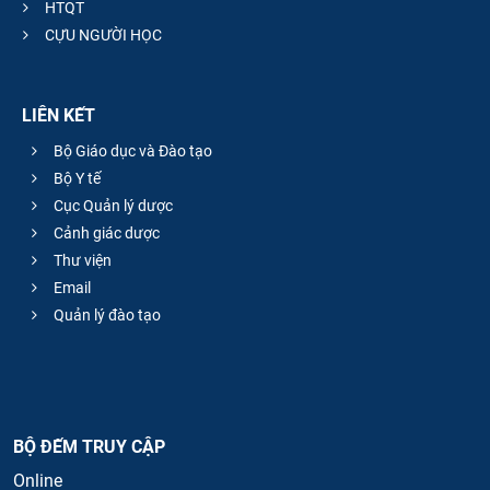
HTQT
CỰU NGƯỜI HỌC
LIÊN KẾT
Bộ Giáo dục và Đào tạo
Bộ Y tế
Cục Quản lý dược
Cảnh giác dược
Thư viện
Email
Quản lý đào tạo
BỘ ĐẾM TRUY CẬP
Online