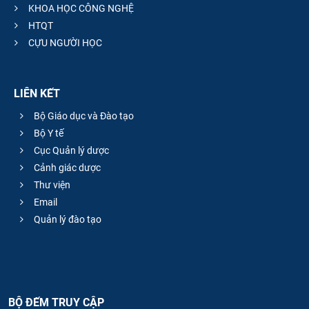
KHOA HỌC CÔNG NGHỆ
HTQT
CỰU NGƯỜI HỌC
LIÊN KẾT
Bộ Giáo dục và Đào tạo
Bộ Y tế
Cục Quản lý dược
Cảnh giác dược
Thư viện
Email
Quản lý đào tạo
BỘ ĐẾM TRUY CẬP