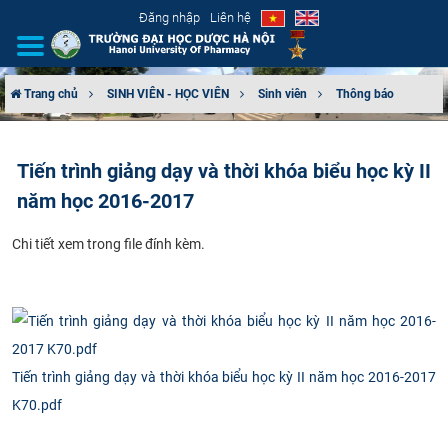
Đăng nhập
Liên hệ
Trang chủ
SINH VIÊN - HỌC VIÊN
Sinh viên
Thông báo
GIỚI THIỆU
Tiến trình giảng dạy và thời khóa biểu học kỳ II
CƠ CẤU TỔ CHỨC
năm học 2016-2017
TUYỂN SINH
​Chi tiết xem trong file ​đính kèm.
ĐÀO TẠO
ĐẢM BẢO CHẤT LƯỢNG
KHOA HỌC CÔNG NGHỆ
Tiến trình giảng dạy và thời khóa biểu học kỳ II năm học 2016-2017
K70.pdf
HTQT