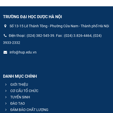
TRƯỜNG ĐẠI HỌC DƯỢC HÀ NỘI
Số 13-15 Lê Thánh Tông - Phường Cửa Nam - Thành phố Hà Nội
Điện thoại : (024) 382-545-39. Fax : (024) 3.826-4464, (024)
3933-2332
info@hup.edu.vn
DANH MỤC CHÍNH
GIỚI THIỆU
CƠ CẤU TỔ CHỨC
TUYỂN SINH
ĐÀO TẠO
ĐẢM BẢO CHẤT LƯỢNG