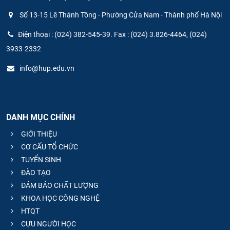
Số 13-15 Lê Thánh Tông - Phường Cửa Nam - Thành phố Hà Nội
Điện thoại : (024) 382-545-39. Fax : (024) 3.826-4464, (024)
3933-2332
info@hup.edu.vn
DANH MỤC CHÍNH
GIỚI THIỆU
CƠ CẤU TỔ CHỨC
TUYỂN SINH
ĐÀO TẠO
ĐẢM BẢO CHẤT LƯỢNG
KHOA HỌC CÔNG NGHỆ
HTQT
CỰU NGƯỜI HỌC