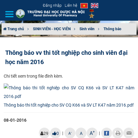
Đăng nhập
Liên hệ
Trang chủ
SINH VIÊN - HỌC VIÊN
Sinh viên
Thông báo
GIỚI THIỆU
Thông báo vv thi tốt nghiệp cho sinh viên đại
CƠ CẤU TỔ CHỨC
học năm 2016
TUYỂN SINH
Chi tiết xem trong file đính kèm.
ĐÀO TẠO
ĐẢM BẢO CHẤT LƯỢNG
Thông báo thi tốt nghiệp cho SV CQ K66 và SV LT K47 năm 2016.pdf
KHOA HỌC CÔNG NGHỆ
08-01-2016
HTQT
+
A
|
|
-
29
0
A
A