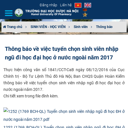
Đăng nhập
Liên hệ
Trang chủ
SINH VIÊN - HỌC VIÊN
Sinh viên
Thông báo
GIỚI THIỆU
Thông báo về việc tuyển chọn sinh viên nhập
CƠ CẤU TỔ CHỨC
ngũ đi học đại học ở nước ngoài năm 2017
TUYỂN SINH
​Thực hiện công văn số 1841/CCT-CaB ngày 08/12/2016 của Cục
Chính trị - Bộ Tư Lệnh Thủ đô Hà Nội, Ban CHQS Quận Hoàn Kiếm
ĐÀO TẠO
thông báo
về việc tuyển chọn sinh viên nhập ngũ đi học đại học ở
nước ngoài năm 2017
.
ĐẢM BẢO CHẤT LƯỢNG
​Chi tiết xem trong file đính kèm.
KHOA HỌC CÔNG NGHỆ
HTQT
1252 (1769 BCH-QL) Tuyển chọn sinh viên nhập ngũ đi học ĐH ở