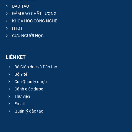
ĐÀO TẠO
ĐẢM BẢO CHẤT LƯỢNG
KHOA HỌC CÔNG NGHỆ
HTQT
CỰU NGƯỜI HỌC
LIÊN KẾT
Bộ Giáo dục và Đào tạo
Bộ Y tế
Cục Quản lý dược
Cảnh giác dược
Thư viện
Email
Quản lý đào tạo