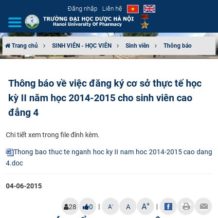
Đăng nhập
Liên hệ
Trang chủ
SINH VIÊN - HỌC VIÊN
Sinh viên
Thông báo
GIỚI THIỆU
Thông báo về việc đăng ký cơ sở thực tế học
CƠ CẤU TỔ CHỨC
kỳ II năm học 2014-2015 cho sinh viên cao
TUYỂN SINH
đẳng 4
ĐÀO TẠO
C​hi tiết xem trong file đính kèm.
Thong bao thuc te nganh hoc ky II nam hoc 2014-2015 cao dang
ĐẢM BẢO CHẤT LƯỢNG
4.doc
KHOA HỌC CÔNG NGHỆ
04-06-2015
+
HTQT
A
|
|
-
28
0
A
A