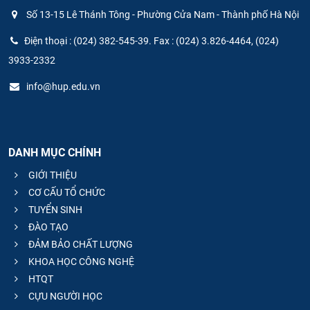
Số 13-15 Lê Thánh Tông - Phường Cửa Nam - Thành phố Hà Nội
Điện thoại : (024) 382-545-39. Fax : (024) 3.826-4464, (024)
3933-2332
info@hup.edu.vn
DANH MỤC CHÍNH
GIỚI THIỆU
CƠ CẤU TỔ CHỨC
TUYỂN SINH
ĐÀO TẠO
ĐẢM BẢO CHẤT LƯỢNG
KHOA HỌC CÔNG NGHỆ
HTQT
CỰU NGƯỜI HỌC