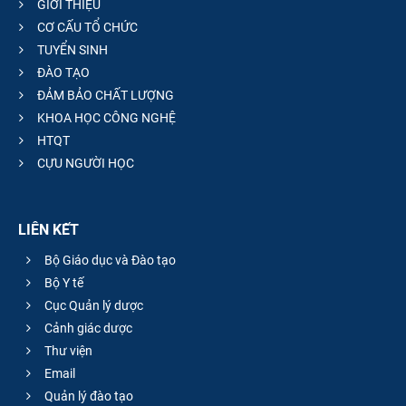
GIỚI THIỆU
CƠ CẤU TỔ CHỨC
TUYỂN SINH
ĐÀO TẠO
ĐẢM BẢO CHẤT LƯỢNG
KHOA HỌC CÔNG NGHỆ
HTQT
CỰU NGƯỜI HỌC
LIÊN KẾT
Bộ Giáo dục và Đào tạo
Bộ Y tế
Cục Quản lý dược
Cảnh giác dược
Thư viện
Email
Quản lý đào tạo