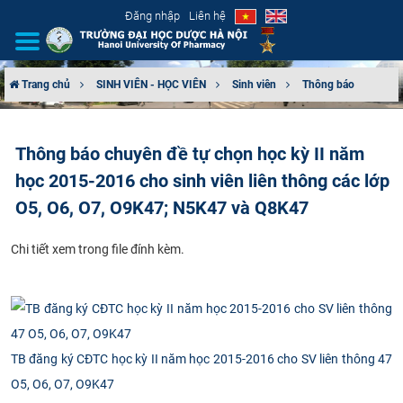
Đăng nhập
Liên hệ
Trang chủ
SINH VIÊN - HỌC VIÊN
Sinh viên
Thông báo
GIỚI THIỆU
Thông báo chuyên đề tự chọn học kỳ II năm
CƠ CẤU TỔ CHỨC
học 2015-2016 cho sinh viên liên thông các lớp
TUYỂN SINH
O5, O6, O7, O9K47; N5K47 và Q8K47
ĐÀO TẠO
Chi tiết xem trong file đính kèm.
ĐẢM BẢO CHẤT LƯỢNG
KHOA HỌC CÔNG NGHỆ
TB đăng ký CĐTC học kỳ II năm học 2015-2016 cho SV liên thông 47
HTQT
O5, O6, O7, O9K47