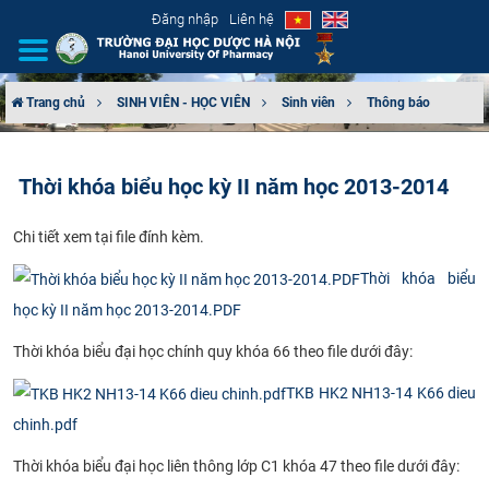
Đăng nhập
Liên hệ
Trang chủ
SINH VIÊN - HỌC VIÊN
Sinh viên
Thông báo
GIỚI THIỆU
Thời khóa biểu học kỳ II năm học 2013-2014
CƠ CẤU TỔ CHỨC
Chi tiết xem tại file đính kèm.
TUYỂN SINH
Thời khóa biểu
ĐÀO TẠO
học kỳ II năm học 2013-2014.PDF
Thời khóa biểu đại học chính quy khóa 66 theo file dưới đây:
ĐẢM BẢO CHẤT LƯỢNG
TKB HK2 NH13-14 K66 dieu
KHOA HỌC CÔNG NGHỆ
chinh.pdf
HTQT
Thời khóa biểu đại học liên thông lớp C1 khóa 47 theo file dưới đây: