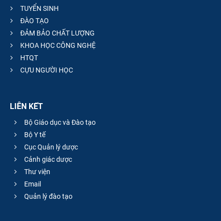
TUYỂN SINH
ĐÀO TẠO
ĐẢM BẢO CHẤT LƯỢNG
KHOA HỌC CÔNG NGHỆ
HTQT
CỰU NGƯỜI HỌC
LIÊN KẾT
Bộ Giáo dục và Đào tạo
Bộ Y tế
Cục Quản lý dược
Cảnh giác dược
Thư viện
Email
Quản lý đào tạo