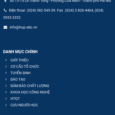
Số 13-15 Lê Thánh Tông - Phường Cửa Nam - Thành phố Hà Nội
Điện thoại : (024) 382-545-39. Fax : (024) 3.826-4464, (024)
3933-2332
info@hup.edu.vn
DANH MỤC CHÍNH
GIỚI THIỆU
CƠ CẤU TỔ CHỨC
TUYỂN SINH
ĐÀO TẠO
ĐẢM BẢO CHẤT LƯỢNG
KHOA HỌC CÔNG NGHỆ
HTQT
CỰU NGƯỜI HỌC