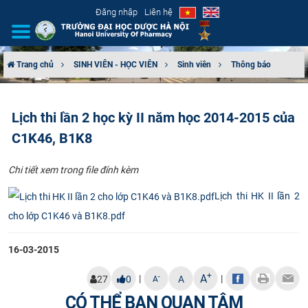
Đăng nhập
Liên hệ
Trang chủ
SINH VIÊN - HỌC VIÊN
Sinh viên
Thông báo
GIỚI THIỆU
Lịch thi lần 2 học kỳ II năm học 2014-2015 của
CƠ CẤU TỔ CHỨC
C1K46, B1K8
TUYỂN SINH
Chi tiết xem trong file đính kèm
ĐÀO TẠO
Lịch thi HK II lần 2
cho lớp C1K46 và B1K8.pdf
ĐẢM BẢO CHẤT LƯỢNG
16-03-2015
KHOA HỌC CÔNG NGHỆ
+
A
|
|
-
27
0
A
A
HTQT
CÓ THỂ BẠN QUAN TÂM