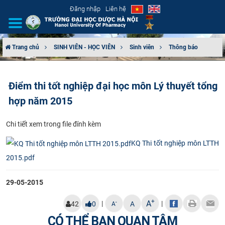
Đăng nhập
Liên hệ
Trang chủ
SINH VIÊN - HỌC VIÊN
Sinh viên
Thông báo
GIỚI THIỆU
Điểm thi tốt nghiệp đại học môn Lý thuyết tổng
CƠ CẤU TỔ CHỨC
hợp năm 2015
TUYỂN SINH
Chi tiết xem trong file đính kèm
ĐÀO TẠO
KQ Thi tốt nghiệp môn LTTH
2015.pdf
ĐẢM BẢO CHẤT LƯỢNG
29-05-2015
KHOA HỌC CÔNG NGHỆ
+
A
|
|
-
42
0
A
A
HTQT
CÓ THỂ BẠN QUAN TÂM