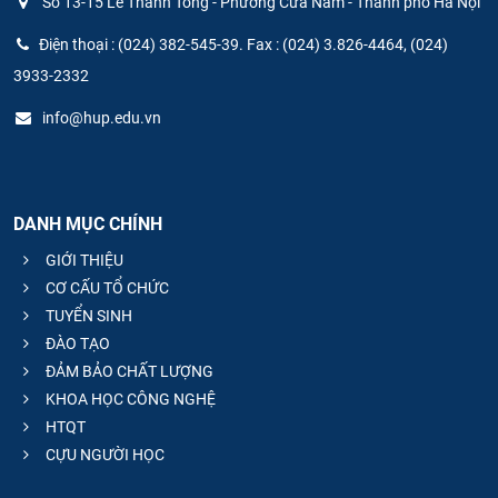
Số 13-15 Lê Thánh Tông - Phường Cửa Nam - Thành phố Hà Nội
Điện thoại : (024) 382-545-39. Fax : (024) 3.826-4464, (024)
3933-2332
info@hup.edu.vn
DANH MỤC CHÍNH
GIỚI THIỆU
CƠ CẤU TỔ CHỨC
TUYỂN SINH
ĐÀO TẠO
ĐẢM BẢO CHẤT LƯỢNG
KHOA HỌC CÔNG NGHỆ
HTQT
CỰU NGƯỜI HỌC