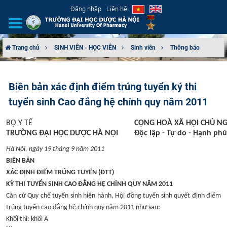
Đăng nhập
Liên hệ
Trang chủ
SINH VIÊN - HỌC VIÊN
Sinh viên
Thông báo
GIỚI THIỆU
Biên bản xác định điểm trúng tuyển ký thi
CƠ CẤU TỔ CHỨC
tuyển sinh Cao đẳng hệ chính quy năm 2011
TUYỂN SINH
BỘ Y TẾ
CỘNG HOÀ XÃ HỘI CHỦ NG
TRƯỜNG ĐẠI HỌC DƯỢC HÀ NỘI
Độc lập - Tự do - Hạnh phú
ĐÀO TẠO
Hà Nội, ngày 19 tháng 9 năm 2011
BIÊN BẢN
ĐẢM BẢO CHẤT LƯỢNG
XÁC ĐỊNH ĐIỂM TRÚNG TUYỂN (ĐTT)
KỲ THI TUYỂN SINH CAO ĐẲNG HỆ CHÍNH QUY NĂM 2011
KHOA HỌC CÔNG NGHỆ
Căn cứ Quy chế tuyển sinh hiện hành, Hội đồng tuyển sinh quyết định điểm
trúng tuyển cao đẳng hệ chính quy năm 2011 như sau:
HTQT
Khối thi: khối A