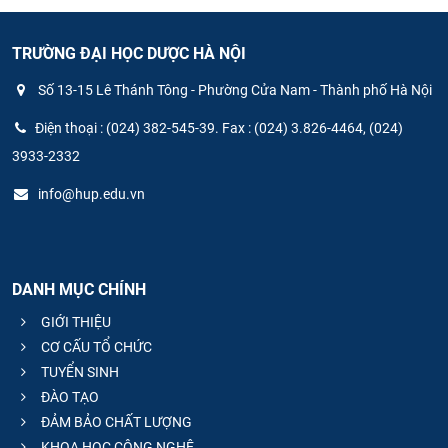
TRƯỜNG ĐẠI HỌC DƯỢC HÀ NỘI
Số 13-15 Lê Thánh Tông - Phường Cửa Nam - Thành phố Hà Nội
Điện thoại : (024) 382-545-39. Fax : (024) 3.826-4464, (024)
3933-2332
info@hup.edu.vn
DANH MỤC CHÍNH
GIỚI THIỆU
CƠ CẤU TỔ CHỨC
TUYỂN SINH
ĐÀO TẠO
ĐẢM BẢO CHẤT LƯỢNG
KHOA HỌC CÔNG NGHỆ