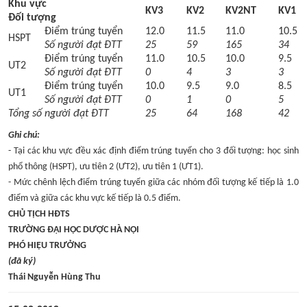
Khu vực
KV3
KV2
KV2NT
KV1
CỰU NGƯỜI HỌC
Đối tượng
Điểm trúng tuyển
12.0
11.5
11.0
10.5
HSPT
Số người đạt ĐTT
25
59
165
34
Điểm trúng tuyển
11.0
10.5
10.0
9.5
UT2
Số người đạt ĐTT
0
4
3
3
Điểm trúng tuyển
10.0
9.5
9.0
8.5
UT1
Số người đạt ĐTT
0
1
0
5
Tổng số người đạt ĐTT
25
64
168
42
Ghi chú:
- Tại các khu vực đều xác định điểm trúng tuyển cho 3 đối tượng: học sinh
phổ thông (HSPT), ưu tiên 2 (ƯT2), ưu tiên 1 (ƯT1).
- Mức chênh lệch điểm trúng tuyển giữa các nhóm đối tượng kế tiếp là 1.0
điểm và giữa các khu vực kế tiếp là 0.5 điểm.
CHỦ TỊCH HĐTS
TRƯỜNG ĐẠI HỌC DƯỢC HÀ NỘI
PHÓ HIỆU TRƯỞNG
(đã ký)
Thái Nguyễn Hùng Thu