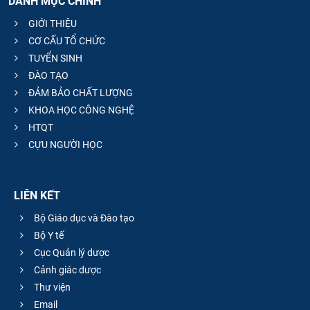
DANH MỤC CHÍNH
GIỚI THIỆU
CƠ CẤU TỔ CHỨC
TUYỂN SINH
ĐÀO TẠO
ĐẢM BẢO CHẤT LƯỢNG
KHOA HỌC CÔNG NGHỆ
HTQT
CỰU NGƯỜI HỌC
LIÊN KẾT
Bộ Giáo dục và Đào tạo
Bộ Y tế
Cục Quản lý dược
Cảnh giác dược
Thư viện
Email