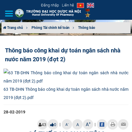
Đăng nhập
Liên hệ
Trang chủ
Phòng Tài chính kế toán
Thông báo
GIỚI THIỆU
Thông báo công khai dự toán ngân sách nhà
CƠ CẤU TỔ CHỨC
nước năm 2019 (đợt 2)
TUYỂN SINH
ĐÀO TẠO
63 TB-DHN Thông báo công khai dự toán ngân sách nhà nước năm
ĐẢM BẢO CHẤT LƯỢNG
2019 (đợt 2).pdf
KHOA HỌC CÔNG NGHỆ
28-02-2019
+
A
|
|
HTQT
-
43
0
A
A