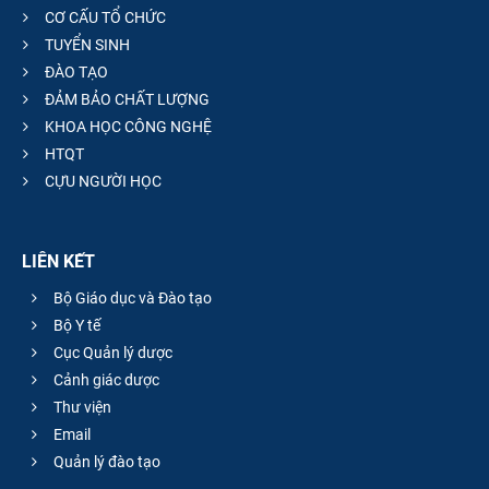
CƠ CẤU TỔ CHỨC
TUYỂN SINH
ĐÀO TẠO
ĐẢM BẢO CHẤT LƯỢNG
KHOA HỌC CÔNG NGHỆ
HTQT
CỰU NGƯỜI HỌC
LIÊN KẾT
Bộ Giáo dục và Đào tạo
Bộ Y tế
Cục Quản lý dược
Cảnh giác dược
Thư viện
Email
Quản lý đào tạo