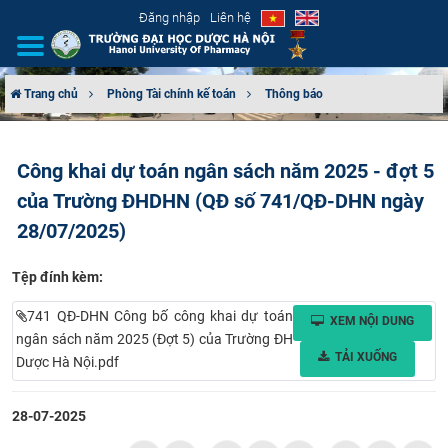
Đăng nhập
Liên hệ
Trang chủ
Phòng Tài chính kế toán
Thông báo
GIỚI THIỆU
Công khai dự toán ngân sách năm 2025 - đợt 5
CƠ CẤU TỔ CHỨC
của Trường ĐHDHN (QĐ số 741/QĐ-DHN ngày
TUYỂN SINH
28/07/2025)
ĐÀO TẠO
Tệp đính kèm:
741 QĐ-DHN Công bố công khai dự toán
XEM NỘI DUNG
ĐẢM BẢO CHẤT LƯỢNG
ngân sách năm 2025 (Đợt 5) của Trường ĐH
TẢI XUỐNG
Dược Hà Nội.pdf
KHOA HỌC CÔNG NGHỆ
28-07-2025
HTQT