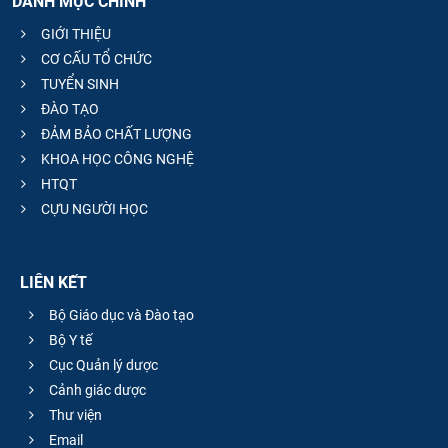
DANH MỤC CHÍNH
GIỚI THIỆU
CƠ CẤU TỔ CHỨC
TUYỂN SINH
ĐÀO TẠO
ĐẢM BẢO CHẤT LƯỢNG
KHOA HỌC CÔNG NGHỆ
HTQT
CỰU NGƯỜI HỌC
LIÊN KẾT
Bộ Giáo dục và Đào tạo
Bộ Y tế
Cục Quản lý dược
Cảnh giác dược
Thư viện
Email