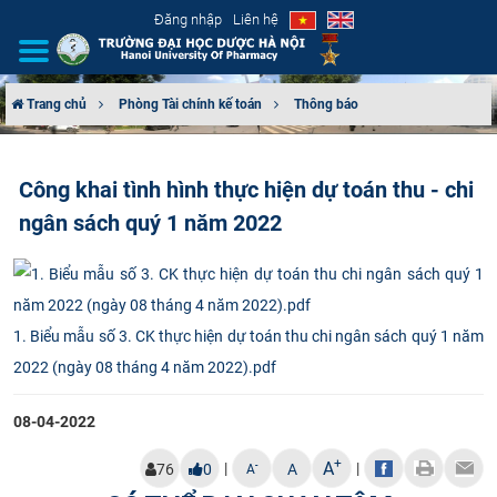
Đăng nhập
Liên hệ
Trang chủ
Phòng Tài chính kế toán
Thông báo
GIỚI THIỆU
Công khai tình hình thực hiện dự toán thu - chi
CƠ CẤU TỔ CHỨC
ngân sách quý 1 năm 2022
TUYỂN SINH
ĐÀO TẠO
1. Biểu mẫu số 3. CK thực hiện dự toán thu chi ngân sách quý 1 năm
ĐẢM BẢO CHẤT LƯỢNG
2022 (ngày 08 tháng 4 năm 2022).pdf
KHOA HỌC CÔNG NGHỆ
08-04-2022
+
A
|
|
HTQT
-
76
0
A
A