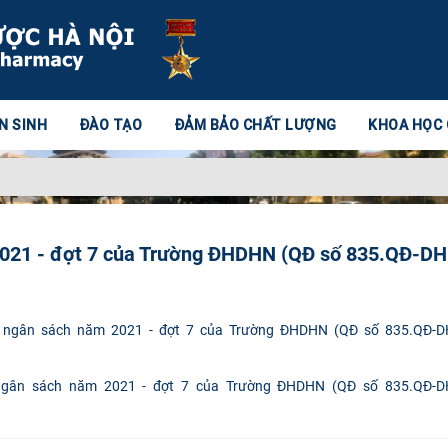
N SINH
ĐÀO TẠO
ĐẢM BẢO CHẤT LƯỢNG
KHOA HỌC
2021 - đợt 7 của Trường ĐHDHN (QĐ số 835.QĐ-D
ngân sách năm 2021 - đợt 7 của Trường ĐHDHN (QĐ số 835.QĐ-