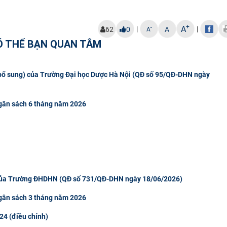
+
A
|
|
-
62
0
A
A
Ó THỂ BẠN QUAN TÂM
(bổ sung) của Trường Đại học Dược Hà Nội (QĐ số 95/QĐ-DHN ngày
 ngân sách 6 tháng năm 2026
 của Trường ĐHDHN (QĐ số 731/QĐ-DHN ngày 18/06/2026)
 ngân sách 3 tháng năm 2026
24 (điều chỉnh)