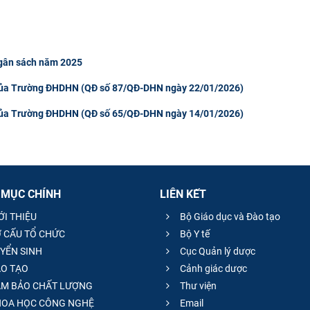
 ngân sách năm 2025
 của Trường ĐHDHN (QĐ số 87/QĐ-DHN ngày 22/01/2026)
 của Trường ĐHDHN (QĐ số 65/QĐ-DHN ngày 14/01/2026)
 MỤC CHÍNH
LIÊN KẾT
ỚI THIỆU
Bộ Giáo dục và Đào tạo
 CẤU TỔ CHỨC
Bộ Y tế
YỂN SINH
Cục Quản lý dược
O TẠO
Cảnh giác dược
M BẢO CHẤT LƯỢNG
Thư viện
OA HỌC CÔNG NGHỆ
Email