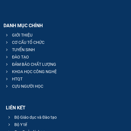
DANH MỤC CHÍNH
GIỚI THIỆU
CƠ CẤU TỔ CHỨC
TUYỂN SINH
ĐÀO TẠO
ĐẢM BẢO CHẤT LƯỢNG
KHOA HỌC CÔNG NGHỆ
HTQT
CỰU NGƯỜI HỌC
LIÊN KẾT
Bộ Giáo dục và Đào tạo
Bộ Y tế