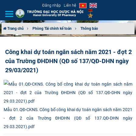
Đăng nhập
Liên hệ
Trang chủ
Phòng Tài chính kế toán
Thông báo
GIỚI THIỆU
Công khai dự toán ngân sách năm 2021 - đợt 2
CƠ CẤU TỔ CHỨC
của Trường ĐHDHN (QĐ số 137/QĐ-DHN ngày
TUYỂN SINH
29/03/2021)
ĐÀO TẠO
ĐẢM BẢO CHẤT LƯỢNG
Mẫu 01.QĐ-CKNS. Công bố công khai dự toán ngân sách năm 2021
KHOA HỌC CÔNG NGHỆ
- đợt 2 của Trường ĐHDHN (QĐ số 137.QĐ-DHN ngày
29.03.2021).pdf
HTQT