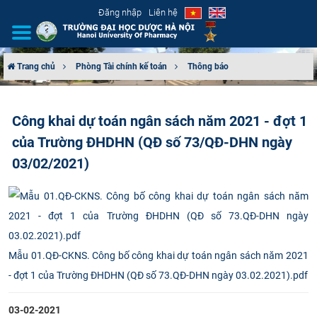
Đăng nhập
Liên hệ
Trang chủ
Phòng Tài chính kế toán
Thông báo
GIỚI THIỆU
Công khai dự toán ngân sách năm 2021 - đợt 1
CƠ CẤU TỔ CHỨC
của Trường ĐHDHN (QĐ số 73/QĐ-DHN ngày
TUYỂN SINH
03/02/2021)
ĐÀO TẠO
ĐẢM BẢO CHẤT LƯỢNG
Mẫu 01.QĐ-CKNS. Công bố công khai dự toán ngân sách năm 2021
KHOA HỌC CÔNG NGHỆ
- đợt 1 của Trường ĐHDHN (QĐ số 73.QĐ-DHN ngày 03.02.2021).pdf
HTQT
03-02-2021