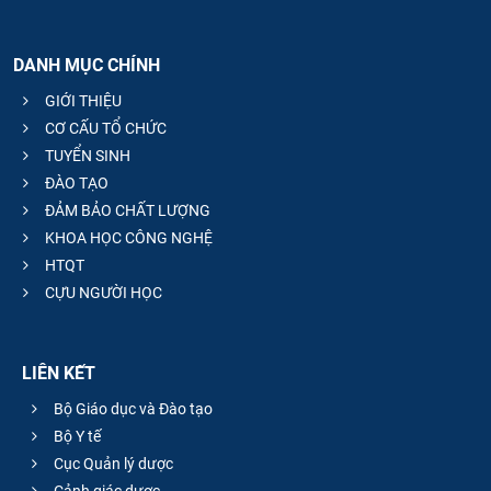
DANH MỤC CHÍNH
GIỚI THIỆU
CƠ CẤU TỔ CHỨC
TUYỂN SINH
ĐÀO TẠO
ĐẢM BẢO CHẤT LƯỢNG
KHOA HỌC CÔNG NGHỆ
HTQT
CỰU NGƯỜI HỌC
LIÊN KẾT
Bộ Giáo dục và Đào tạo
Bộ Y tế
Cục Quản lý dược