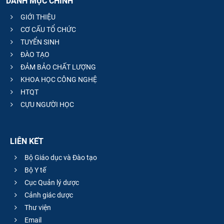
DANH MỤC CHÍNH
GIỚI THIỆU
CƠ CẤU TỔ CHỨC
TUYỂN SINH
ĐÀO TẠO
ĐẢM BẢO CHẤT LƯỢNG
KHOA HỌC CÔNG NGHỆ
HTQT
CỰU NGƯỜI HỌC
LIÊN KẾT
Bộ Giáo dục và Đào tạo
Bộ Y tế
Cục Quản lý dược
Cảnh giác dược
Thư viện
Email