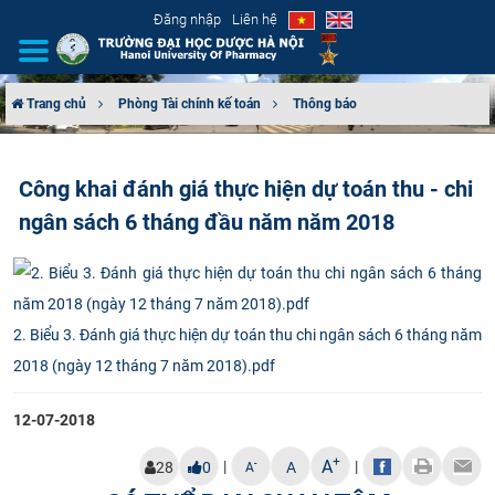
Đăng nhập
Liên hệ
Trang chủ
Phòng Tài chính kế toán
Thông báo
GIỚI THIỆU
Công khai đánh giá thực hiện dự toán thu - chi
CƠ CẤU TỔ CHỨC
ngân sách 6 tháng đầu năm năm 2018
TUYỂN SINH
ĐÀO TẠO
2. Biểu 3. Đánh giá thực hiện dự toán thu chi ngân sách 6 tháng năm
ĐẢM BẢO CHẤT LƯỢNG
2018 (ngày 12 tháng 7 năm 2018).pdf
KHOA HỌC CÔNG NGHỆ
12-07-2018
+
A
|
|
HTQT
-
28
0
A
A