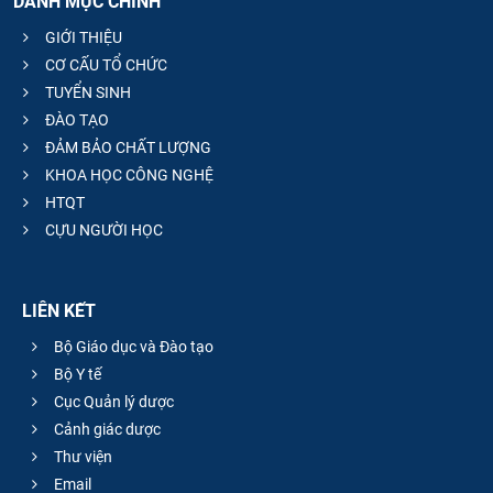
DANH MỤC CHÍNH
GIỚI THIỆU
CƠ CẤU TỔ CHỨC
TUYỂN SINH
ĐÀO TẠO
ĐẢM BẢO CHẤT LƯỢNG
KHOA HỌC CÔNG NGHỆ
HTQT
CỰU NGƯỜI HỌC
LIÊN KẾT
Bộ Giáo dục và Đào tạo
Bộ Y tế
Cục Quản lý dược
Cảnh giác dược
Thư viện
Email