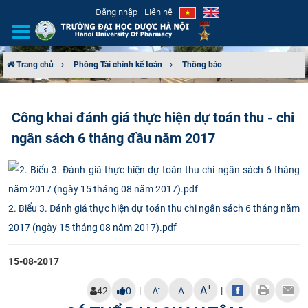
Đăng nhập
Liên hệ
Trang chủ
Phòng Tài chính kế toán
Thông báo
GIỚI THIỆU
Công khai đánh giá thực hiện dự toán thu - chi
CƠ CẤU TỔ CHỨC
ngân sách 6 tháng đầu năm 2017
TUYỂN SINH
ĐÀO TẠO
2. Biểu 3. Đánh giá thực hiện dự toán thu chi ngân sách 6 tháng năm
ĐẢM BẢO CHẤT LƯỢNG
2017 (ngày 15 tháng 08 năm 2017).pdf
KHOA HỌC CÔNG NGHỆ
15-08-2017
+
A
|
|
HTQT
-
42
0
A
A