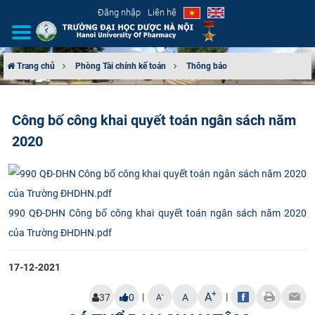
Đăng nhập
Liên hệ
Trang chủ
Phòng Tài chính kế toán
Thông báo
GIỚI THIỆU
Công bố công khai quyết toán ngân sách năm
CƠ CẤU TỔ CHỨC
2020
TUYỂN SINH
ĐÀO TẠO
990 QĐ-DHN Công bố công khai quyết toán ngân sách năm 2020
ĐẢM BẢO CHẤT LƯỢNG
của Trường ĐHDHN.pdf
KHOA HỌC CÔNG NGHỆ
17-12-2021
+
A
|
|
HTQT
-
37
0
A
A