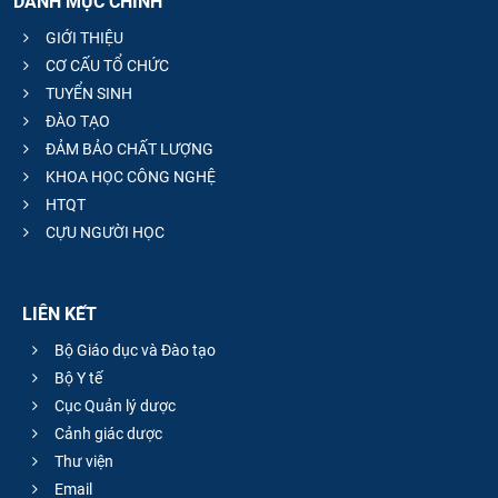
DANH MỤC CHÍNH
GIỚI THIỆU
CƠ CẤU TỔ CHỨC
TUYỂN SINH
ĐÀO TẠO
ĐẢM BẢO CHẤT LƯỢNG
KHOA HỌC CÔNG NGHỆ
HTQT
CỰU NGƯỜI HỌC
LIÊN KẾT
Bộ Giáo dục và Đào tạo
Bộ Y tế
Cục Quản lý dược
Cảnh giác dược
Thư viện
Email