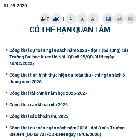
01-09-2020
CỰU NGƯỜI HỌC
+
A
|
|
-
47
0
A
A
CÓ THỂ BẠN QUAN TÂM
Công khai dự toán ngân sách năm 2023 - đợt 1 (bổ sung) của
Trường Đại học Dược Hà Nội (QĐ số 95/QĐ-DHN ngày
16/02/2023)
Công khai tình hình thực hiện dự toán thu - chi ngân sách 6
tháng năm 2026
Công khai tài chính năm học 2026-2027
Công khai các khoản chi 2025
Công khai các khoản thu 2025
Công khai dự toán ngân sách năm 2026 - đợt 3 của Trường
ĐHDHN (QĐ số 731/QĐ-DHN ngày 18/06/2026)