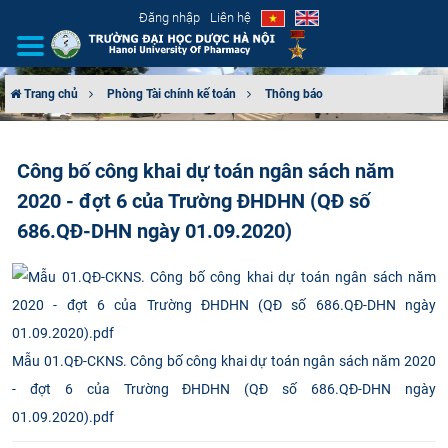
Đăng nhập
Liên hệ
Trang chủ
Phòng Tài chính kế toán
Thông báo
GIỚI THIỆU
Công bố công khai dự toán ngân sách năm
CƠ CẤU TỔ CHỨC
2020 - đợt 6 của Trường ĐHDHN (QĐ số
TUYỂN SINH
686.QĐ-DHN ngày 01.09.2020)
ĐÀO TẠO
ĐẢM BẢO CHẤT LƯỢNG
Mẫu 01.QĐ-CKNS. Công bố công khai dự toán ngân sách năm 2020
KHOA HỌC CÔNG NGHỆ
- đợt 6 của Trường ĐHDHN (QĐ số 686.QĐ-DHN ngày
01.09.2020).pdf
HTQT