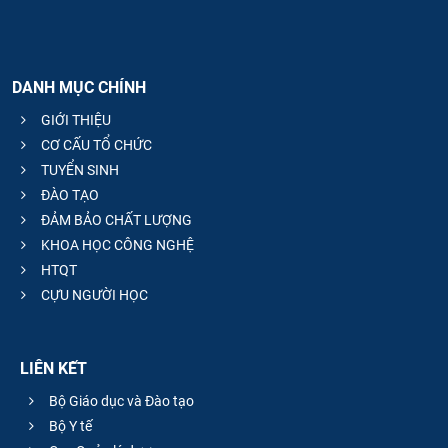
DANH MỤC CHÍNH
GIỚI THIỆU
CƠ CẤU TỔ CHỨC
TUYỂN SINH
ĐÀO TẠO
ĐẢM BẢO CHẤT LƯỢNG
KHOA HỌC CÔNG NGHỆ
HTQT
CỰU NGƯỜI HỌC
LIÊN KẾT
Bộ Giáo dục và Đào tạo
Bộ Y tế