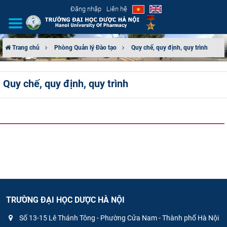
Đăng nhập
Liên hệ
Trang chủ
Phòng Quản lý Đào tạo
Quy chế, quy định, quy trình
GIỚI THIỆU
Quy chế, quy định, quy trình
CƠ CẤU TỔ CHỨC
TUYỂN SINH
ĐÀO TẠO
ĐẢM BẢO CHẤT LƯỢNG
KHOA HỌC CÔNG NGHỆ
TRƯỜNG ĐẠI HỌC DƯỢC HÀ NỘI
HTQT
Số 13-15 Lê Thánh Tông - Phường Cửa Nam - Thành phố Hà Nội