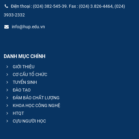
Điện thoại : (024) 382-545-39. Fax : (024) 3.826-4464, (024)
CỰU NGƯỜI HỌC
3933-2332
info@hup.edu.vn
DANH MỤC CHÍNH
GIỚI THIỆU
CƠ CẤU TỔ CHỨC
TUYỂN SINH
ĐÀO TẠO
ĐẢM BẢO CHẤT LƯỢNG
KHOA HỌC CÔNG NGHỆ
HTQT
CỰU NGƯỜI HỌC