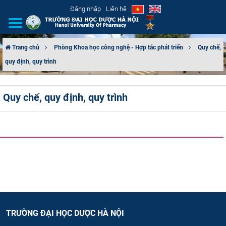
Đăng nhập
Liên hệ
Trang chủ
Phòng Khoa học công nghệ - Hợp tác phát triển
Quy chế,
quy định, quy trình
GIỚI THIỆU
CƠ CẤU TỔ CHỨC
Quy chế, quy định, quy trình
TUYỂN SINH
ĐÀO TẠO
ĐẢM BẢO CHẤT LƯỢNG
KHOA HỌC CÔNG NGHỆ
TRƯỜNG ĐẠI HỌC DƯỢC HÀ NỘI
HTQT