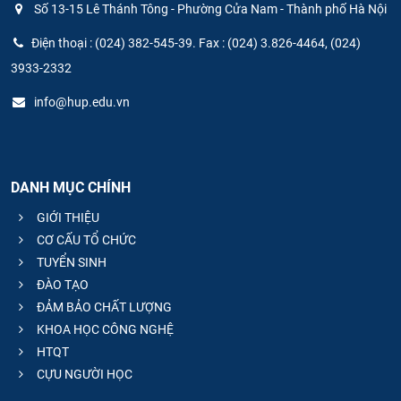
Số 13-15 Lê Thánh Tông - Phường Cửa Nam - Thành phố Hà Nội
CỰU NGƯỜI HỌC
Điện thoại : (024) 382-545-39. Fax : (024) 3.826-4464, (024)
3933-2332
info@hup.edu.vn
DANH MỤC CHÍNH
GIỚI THIỆU
CƠ CẤU TỔ CHỨC
TUYỂN SINH
ĐÀO TẠO
ĐẢM BẢO CHẤT LƯỢNG
KHOA HỌC CÔNG NGHỆ
HTQT
CỰU NGƯỜI HỌC