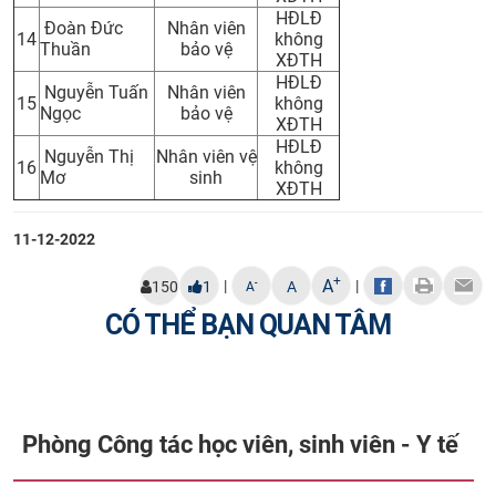
HĐLĐ
Đoàn Đức
Nhân viên
14
không
Thuần
bảo vệ
XĐTH
HĐLĐ
Nguyễn Tuấn
Nhân viên
15
không
Ngọc
bảo vệ
XĐTH
HĐLĐ
Nguyễn Thị
Nhân viên vệ
16
không
Mơ
sinh
XĐTH
11-12-2022
+
A
|
|
-
150
1
A
A
CÓ THỂ BẠN QUAN TÂM
Phòng Công tác học viên, sinh viên - Y tế