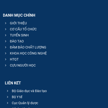
DANH MỤC CHÍNH
GIỚI THIỆU
CƠ CẤU TỔ CHỨC
TUYỂN SINH
ĐÀO TẠO
ĐẢM BẢO CHẤT LƯỢNG
KHOA HỌC CÔNG NGHỆ
HTQT
CỰU NGƯỜI HỌC
LIÊN KẾT
Bộ Giáo dục và Đào tạo
Bộ Y tế
Cục Quản lý dược