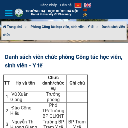
Đăng nhập
Liên hệ
Trang chủ
Phòng Công tác học viên, sinh viên - Y tế
Danh sách viên
chức
GIỚI THIỆU
CƠ CẤU TỔ CHỨC
Danh sách viên chức phòng Công tác học viên,
sinh viên - Y tế
TUYỂN SINH
Chức
ĐÀO TẠO
TT
Họ và tên
danh/chức
Ghi chú
vụ
ĐẢM BẢO CHẤT LƯỢNG
Vũ Xuân
Trưởng
1
Giang
phòng
Phó
KHOA HỌC CÔNG NGHỆ
Đào Công
2
TP/Trưởng
Hiếu
BP QLKNT
HTQT
Nguyễn Thị
Trưởng BP
BP Trạm
3
Hương Giang
Trạm Y tế
Y tế