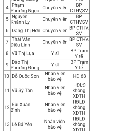
Phạm
BP
CỰU NGƯỜI HỌC
4
Chuyên viên
Phương Ngọc
CTHV,SV
Nguyễn
BP
5
Chuyên viên
Khánh Ly
CTHV,SV
BP CTHV,
6
Đặng Thị Hơn
Chuyên viên
SV
Thái Vân
BP CTHV,
7
Chuyên viên
Diệu Linh
SV
BP Trạm
8
Vũ Thị Lụa
Y sĩ
Y tế
Đào Thị
BP Trạm
9
Y sĩ
Phương Đông
Y tế
Nhân viên
10
Đỗ Quốc Sơn
HĐ 68
bảo vệ
HĐLĐ
Nhân viên
11
Vũ Sỹ Tân
không
bảo vệ
XĐTH
HĐLĐ
Bùi Xuân
Nhân viên
12
không
Bình
bảo vệ
XĐTH
HĐLĐ
Nhân viên
13
Lê Bá Yên
không
bảo vệ
XĐTH