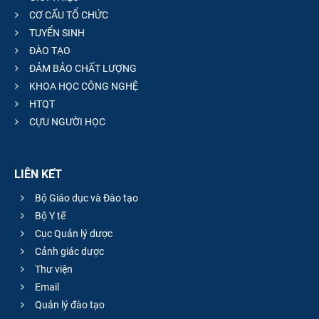
CƠ CẤU TỔ CHỨC
TUYỂN SINH
ĐÀO TẠO
ĐẢM BẢO CHẤT LƯỢNG
KHOA HỌC CÔNG NGHỆ
HTQT
CỰU NGƯỜI HỌC
LIÊN KẾT
Bộ Giáo dục và Đào tạo
Bộ Y tế
Cục Quản lý dược
Cảnh giác dược
Thư viện
Email
Quản lý đào tạo