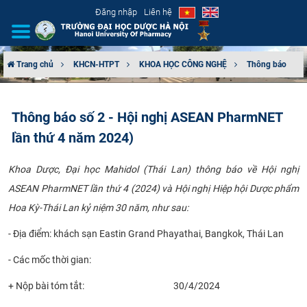
Đăng nhập
Liên hệ
Trang chủ
KHCN-HTPT
KHOA HỌC CÔNG NGHỆ
Thông báo
GIỚI THIỆU
Thông báo số 2 - Hội nghị ASEAN PharmNET
CƠ CẤU TỔ CHỨC
lần thứ 4 năm 2024)
TUYỂN SINH
Khoa Dược, Đại học Mahidol (Thái Lan) thông báo về Hội nghị
ASEAN PharmNET lần thứ 4 (2024) và Hội nghị Hiệp hội Dược phẩm
ĐÀO TẠO
Hoa Kỳ-Thái Lan kỷ niệm 30 năm, như sau:
ĐẢM BẢO CHẤT LƯỢNG
- Địa điểm: khách sạn Eastin Grand Phayathai, Bangkok, Thái Lan
KHOA HỌC CÔNG NGHỆ
- Các mốc thời gian:
+ Nộp bài tóm tắt:
30/4/2024
HTQT