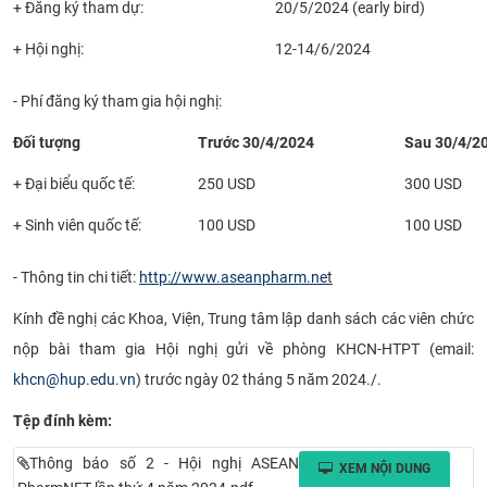
+ Đăng ký tham dự:
20/5/2024 (early bird)
CỰU NGƯỜI HỌC
+ Hội nghị:
12-14/6/2024
- Phí đăng ký tham gia hội nghị:
Đối tượng
Trước 30/4/2024
Sau 30/4/2
+ Đại biểu quốc tế:
250 USD
300 USD
+ Sinh viên quốc tế:
100 USD
100 USD
- Thông tin chi tiết:
http://www.aseanpharm.ne
t
Kính đề nghị các Khoa, Viện, Trung tâm lập danh sách các viên chức
nộp bài tham gia Hội nghị gửi về phòng KHCN-HTPT (email:
khcn@hup.edu.vn
) trước ngày 02 tháng 5 năm 2024./.
Tệp đính kèm:
Thông báo số 2 - Hội nghị ASEAN
XEM NỘI DUNG