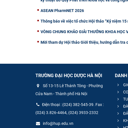
ASEAN PharmNET 2026
Thông báo về việc tổ chức Hội thảo “Kỷ niệm 15
VÒNG CHUNG KHẢO GIẢI THƯỞNG KHOA HỌC V
Mời tham dự Hội thảo Giới thiệu, hướng dẫn tra 
TRƯỜNG ĐẠI HỌC DƯỢC HÀ NỘI
DANH
GI
Số 13-15 Lê Thánh Tông - Phường
CƠ
Cửa Nam - Thành phố Hà Nội
TU
Điện thoại : (024) 382-545-39. Fax :
ĐÀ
(024) 3.826-4464, (024) 3933-2332
ĐẢ
KH
info@hup.edu.vn
HT