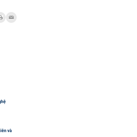
ghệ
hiên và