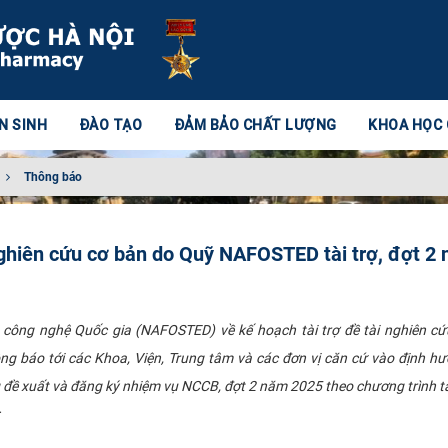
N SINH
ĐÀO TẠO
ĐẢM BẢO CHẤT LƯỢNG
KHOA HỌC
Thông báo
nghiên cứu cơ bản do Quỹ NAFOSTED tài trợ, đợt 2
 công nghệ Quốc gia (NAFOSTED) về kế hoạch tài trợ đề tài nghiên c
g báo tới các Khoa, Viện, Trung tâm và các đơn vị căn cứ vào định h
g đề xuất và đăng ký nhiệm vụ NCCB, đợt 2 năm 2025 theo chương trình tà