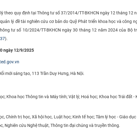
 lý theo quy định tại Thông tư số 37/2014/TT-BKHCN ngày 12 tháng 12
uản lý đề tài nghiên cứu cơ bản do Quỹ Phát triển khoa học và công 
ởi Thông tư số 10/2024/TT-BKHCN ngày 30 tháng 12 năm 2024 của Bộ t
 37
).
:00 ngày 12/9/2025
sted.gov.vn
Đổi mới sáng tạo, 113 Trần Duy Hưng, Hà Nội.
; Khoa học Thông tin và Máy tính; Vật lý; Hoá học; Khoa học Trái đất -
, Chính trị học, Xã hội học, Luật học; Kinh tế học; Tâm lý học - Giáo dục
c, Nghiên cứu Nghệ thuật, Thông tin đại chúng và truyền thông.