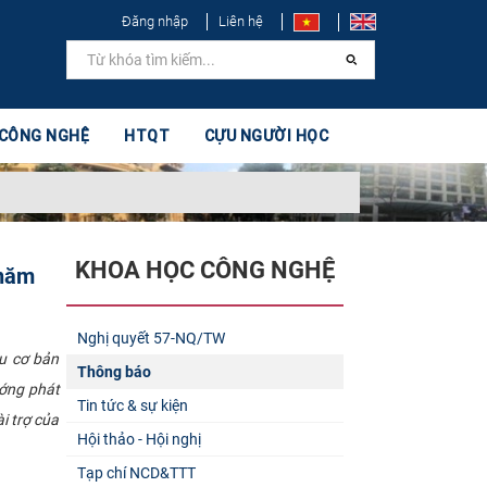
Đăng nhập
Liên hệ
 CÔNG NGHỆ
HTQT
CỰU NGƯỜI HỌC
KHOA HỌC CÔNG NGHỆ
 năm
Nghị quyết 57-NQ/TW
ứu cơ bản
Thông báo
ướng phát
Tin tức & sự kiện
i trợ của
Hội thảo - Hội nghị
Tạp chí NCD&TTT