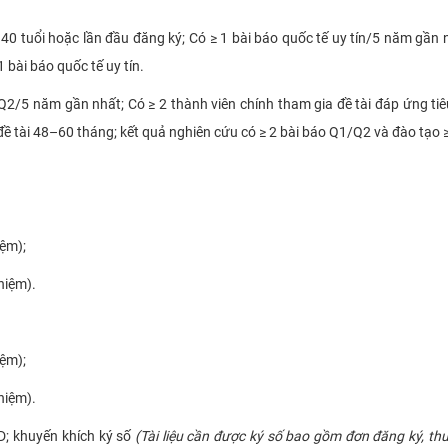
40 tuổi hoặc lần đầu đăng ký; Có ≥ 1 bài báo quốc tế uy tín/5 năm gần n
 bài báo quốc tế uy tín.
/Q2/5 năm gần nhất; Có ≥ 2 thành viên chính tham gia đề tài đáp ứng tiê
đề tài 48–60 tháng; kết quả nghiên cứu có ≥ 2 bài báo Q1/Q2 và đào tạo 
iệm);
hiệm).
iệm);
hiệm).
 khuyến khích ký số
(Tài liệu cần được ký số bao gồm đơn đăng ký, th