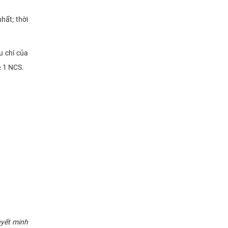
hất; thời
u chí của
≥ 1 NCS.
uyết minh