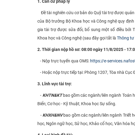
1. Căn cứ pháp lý
Đề tài nghiên cứu cơ bản do Quỹ tài trợ được quản
của Bộ trưởng Bộ Khoa học và Công nghệ quy định q
gia tài trợ được sửa đổi, bổ sung một số điều b
Khoa học và Công nghệ (sau đây gọi tắt là
Thông tư
2. Thời gian nộp hồ sơ: 08:00 ngày 11/8/2025 - 17
- Nộp trực tuyến qua OMS:
https://e-services.nafo
- Hoặc nộp trực tiếp tại: Phòng 1207, Tòa nhà Cục 
3. Lĩnh vực tài trợ:
-
KHTN&KT
bao gồm các ngành/liên ngành Toán học
Biển; Cơ học - Kỹ thuật; Khoa học Sự sống.
-
KHXH&NV
bao gồm các ngành/liên ngành Triết học
học, Ngôn ngữ học, Sử học, Khảo cổ học, Văn hóa họ
4. Loại hình đề tài: