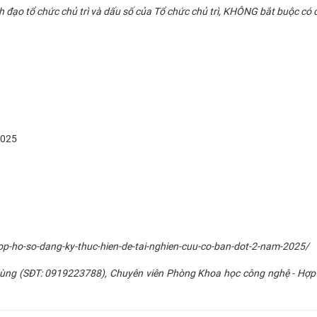
nh đạo tổ chức chủ trì và dấu số của Tổ chức chủ trì, KHÔNG bắt buộc có 
2025
-ho-so-dang-ky-thuc-hien-de-tai-nghien-cuu-co-ban-dot-2-nam-2025/
ng Hùng (SĐT: 0919223788), Chuyên viên Phòng Khoa học công nghệ - Hợp