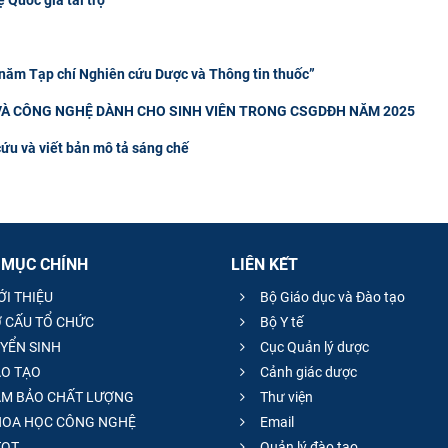
 năm Tạp chí Nghiên cứu Dược và Thông tin thuốc”
À CÔNG NGHỆ DÀNH CHO SINH VIÊN TRONG CSGDĐH NĂM 2025
cứu và viết bản mô tả sáng chế
 MỤC CHÍNH
LIÊN KẾT
ỚI THIỆU
Bộ Giáo dục và Đào tạo
 CẤU TỔ CHỨC
Bộ Y tế
YỂN SINH
Cục Quản lý dược
O TẠO
Cảnh giác dược
M BẢO CHẤT LƯỢNG
Thư viện
OA HỌC CÔNG NGHỆ
Email
QT
Quản lý đào tạo