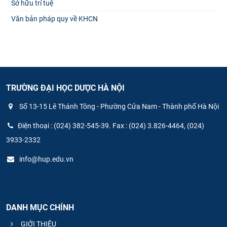
Sở hữu trí tuệ
Văn bản pháp quy về KHCN
TRƯỜNG ĐẠI HỌC DƯỢC HÀ NỘI
Số 13-15 Lê Thánh Tông - Phường Cửa Nam - Thành phố Hà Nội
Điện thoại : (024) 382-545-39. Fax : (024) 3.826-4464, (024)
3933-2332
info@hup.edu.vn
DANH MỤC CHÍNH
GIỚI THIỆU