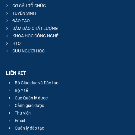
CƠ CẤU TỔ CHỨC
TUYỂN SINH
ĐÀO TẠO
ĐẢM BẢO CHẤT LƯỢNG
KHOA HỌC CÔNG NGHỆ
HTQT
CỰU NGƯỜI HỌC
LIÊN KẾT
Bộ Giáo dục và Đào tạo
Bộ Y tế
Cục Quản lý dược
Cảnh giác dược
Thư viện
Email
Quản lý đào tạo