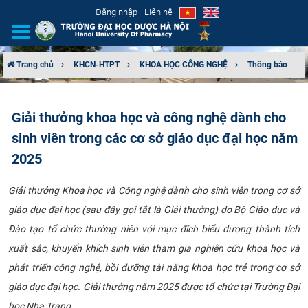
Đăng nhập
Liên hệ
Trang chủ
KHCN-HTPT
KHOA HỌC CÔNG NGHỆ
Thông báo
GIỚI THIỆU
Giải thưởng khoa học và công nghệ dành cho
CƠ CẤU TỔ CHỨC
sinh viên trong các cơ sở giáo dục đại học năm
TUYỂN SINH
2025
ĐÀO TẠO
Giải thưởng Khoa học và Công nghệ dành cho sinh viên trong cơ sở
giáo dục đại học (sau đây gọi tắt là Giải thưởng) do Bộ Giáo dục và
ĐẢM BẢO CHẤT LƯỢNG
Đào tạo tổ chức thường niên với mục đích biểu dương thành tích
xuất sắc, khuyến khích sinh viên tham gia nghiên cứu khoa học và
KHOA HỌC CÔNG NGHỆ
phát triển công nghệ, bồi dưỡng tài năng khoa học trẻ trong cơ sở
giáo dục đại học. Giải thưởng năm 2025 được tổ chức tại Trường Đại
HTQT
học Nha Trang.