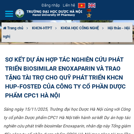
Đăng nhập
Liên hệ
Trang chủ
KHCN-HTPT
KHOA HỌC CÔNG NGHỆ
Hội thảo - Hội
nghị
GIỚI THIỆU
CƠ CẤU TỔ CHỨC
SƠ KẾT DỰ ÁN HỢP TÁC NGHIÊN CỨU PHÁT
TRIỂN BIOSIMILAR ENOXAPARIN VÀ TRAO
TUYỂN SINH
TẶNG TÀI TRỢ CHO QUỸ PHÁT TRIỂN KHCN
ĐÀO TẠO
HUP-FOSTED CỦA CÔNG TY CỔ PHẦN DƯỢC
PHẨM CPC1 HÀ NỘI
ĐẢM BẢO CHẤT LƯỢNG
Sáng ngày 15/11/2025, Trường đại học Dược Hà Nội cùng với Công
KHOA HỌC CÔNG NGHỆ
ty cổ phần Dược phẩm CPC1 Hà Nội tiến hành sơ kết Dự án hợp tác
nghiên cứu phát triển biosimilar Enoxaparin, nhân dịp này Tổng giám
HTQT