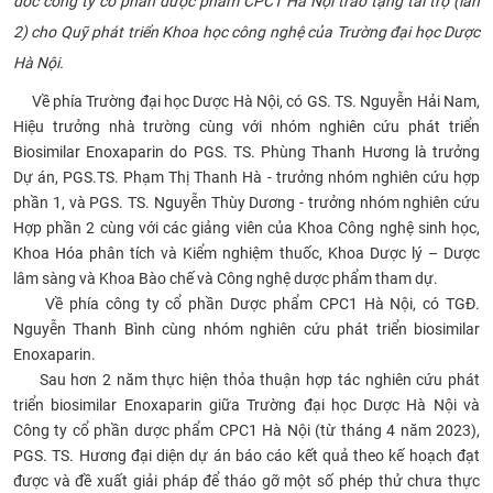
đốc công ty cổ phần dược phẩm CPC1 Hà Nội trao tặng tài trợ (lần
CỰU NGƯỜI HỌC
2) cho Quỹ phát triển Khoa học công nghệ của Trường đại học Dược
Hà Nội.
Về phía Trường đại học Dược Hà Nội, có GS. TS. Nguyễn Hải Nam,
Hiệu trưởng nhà trường cùng với nhóm nghiên cứu phát triển
Biosimilar Enoxaparin do PGS. TS. Phùng Thanh Hương là trưởng
Dự án, PGS.TS. Phạm Thị Thanh Hà - trưởng nhóm nghiên cứu hợp
phần 1, và PGS. TS. Nguyễn Thùy Dương - trưởng nhóm nghiên cứu
Hợp phần 2 cùng với các giảng viên của Khoa Công nghệ sinh học,
Khoa Hóa phân tích và Kiểm nghiệm thuốc, Khoa Dược lý – Dược
lâm sàng và Khoa Bào chế và Công nghệ dược phẩm tham dự.
Về phía công ty cổ phần Dược phẩm CPC1 Hà Nội, có TGĐ.
Nguyễn Thanh Bình cùng nhóm nghiên cứu phát triển biosimilar
Enoxaparin.
Sau hơn 2 năm thực hiện thỏa thuận hợp tác nghiên cứu phát
triển biosimilar Enoxaparin giữa Trường đại học Dược Hà Nội và
Công ty cổ phần dược phẩm CPC1 Hà Nội (từ tháng 4 năm 2023),
PGS. TS. Hương đại diện dự án báo cáo kết quả theo kế hoạch đạt
được và đề xuất giải pháp để tháo gỡ một số phép thử chưa thực