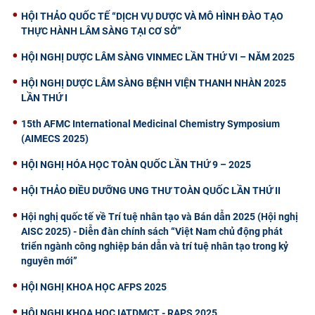
HỘI THẢO QUỐC TẾ “DỊCH VỤ DƯỢC VÀ MÔ HÌNH ĐÀO TẠO
THỰC HÀNH LÂM SÀNG TẠI CƠ SỞ”
HỘI NGHỊ DƯỢC LÂM SÀNG VINMEC LẦN THỨ VI – NĂM 2025
HỘI NGHỊ DƯỢC LÂM SÀNG BỆNH VIỆN THANH NHÀN 2025
LẦN THỨ I
15th AFMC International Medicinal Chemistry Symposium
(AIMECS 2025)
HỘI NGHỊ HÓA HỌC TOÀN QUỐC LẦN THỨ 9 – 2025
HỘI THẢO ĐIỀU DƯỠNG UNG THƯ TOÀN QUỐC LẦN THỨ II
Hội nghị quốc tế về Trí tuệ nhân tạo và Bán dẫn 2025 (Hội nghị
AISC 2025) - Diễn đàn chính sách “Việt Nam chủ động phát
triển ngành công nghiệp bán dẫn và trí tuệ nhân tạo trong kỷ
nguyên mới”
HỘI NGHỊ KHOA HỌC AFPS 2025
HỘI NGHỊ KHOA HỌC IATDMCT - RAPS 2025