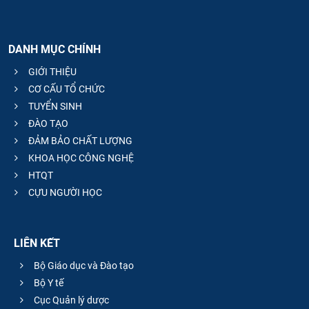
DANH MỤC CHÍNH
GIỚI THIỆU
CƠ CẤU TỔ CHỨC
TUYỂN SINH
ĐÀO TẠO
ĐẢM BẢO CHẤT LƯỢNG
KHOA HỌC CÔNG NGHỆ
HTQT
CỰU NGƯỜI HỌC
LIÊN KẾT
Bộ Giáo dục và Đào tạo
Bộ Y tế
Cục Quản lý dược