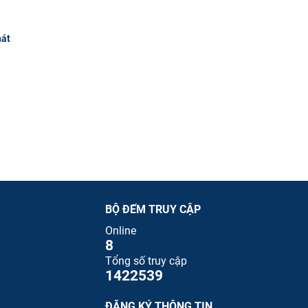
hát
BỘ ĐẾM TRUY CẬP
Online
8
Tổng số truy cập
1422539
ĐĂNG KÝ THÔNG TIN