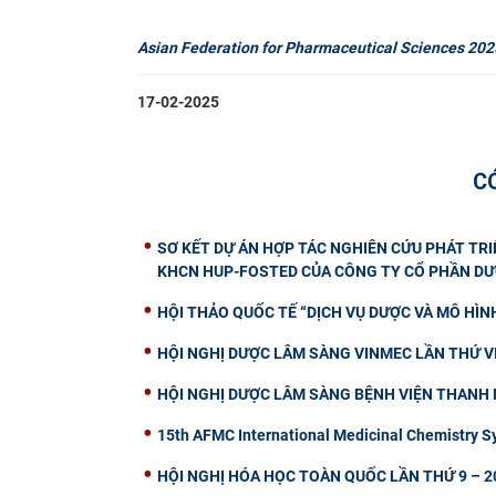
Asian Federation for Pharmaceutical Sciences 202
17-02-2025
C
SƠ KẾT DỰ ÁN HỢP TÁC NGHIÊN CỨU PHÁT TRI
KHCN HUP-FOSTED CỦA CÔNG TY CỔ PHẦN DƯ
HỘI THẢO QUỐC TẾ “DỊCH VỤ DƯỢC VÀ MÔ HÌN
HỘI NGHỊ DƯỢC LÂM SÀNG VINMEC LẦN THỨ VI
HỘI NGHỊ DƯỢC LÂM SÀNG BỆNH VIỆN THANH 
15th AFMC International Medicinal Chemistry
HỘI NGHỊ HÓA HỌC TOÀN QUỐC LẦN THỨ 9 – 2