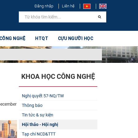
Đăng nhập
Liên hệ
 CÔNG NGHỆ
HTQT
CỰU NGƯỜI HỌC
KHOA HỌC CÔNG NGHỆ
Nghị quyết 57-NQ/TW
 December
Thông báo
Tin tức & sự kiện
Hội thảo - Hội nghị
Tạp chí NCD&TTT