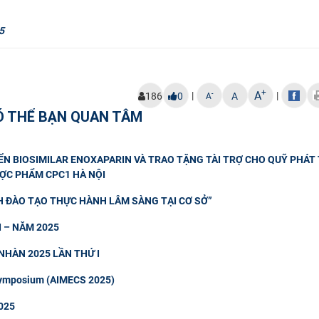
5
+
A
|
|
-
186
0
A
A
Ó THỂ BẠN QUAN TÂM
ỂN BIOSIMILAR ENOXAPARIN VÀ TRAO TẶNG TÀI TRỢ CHO QUỸ PHÁT 
ỢC PHẨM CPC1 HÀ NỘI
H ĐÀO TẠO THỰC HÀNH LÂM SÀNG TẠI CƠ SỞ”
 – NĂM 2025
NHÀN 2025 LẦN THỨ I
 Symposium (AIMECS 2025)
025