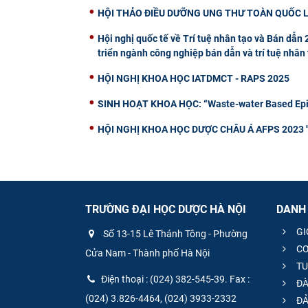
HỘI THẢO ĐIỀU DƯỠNG UNG THƯ TOÀN QUỐC L
Hội nghị quốc tế về Trí tuệ nhân tạo và Bán dẫn
triển ngành công nghiệp bán dẫn và trí tuệ nhân
HỘI NGHỊ KHOA HỌC IATDMCT - RAPS 2025
SINH HOẠT KHOA HỌC: “Waste-water Based Epid
HỘI NGHỊ KHOA HỌC DƯỢC CHÂU Á AFPS 2023 "Hợ
TRƯỜNG ĐẠI HỌC DƯỢC HÀ NỘI
DANH
GI
Số 13-15 Lê Thánh Tông - Phường
CƠ
Cửa Nam - Thành phố Hà Nội
TU
Điện thoại : (024) 382-545-39. Fax :
ĐÀ
(024) 3.826-4464, (024) 3933-2332
ĐẢ