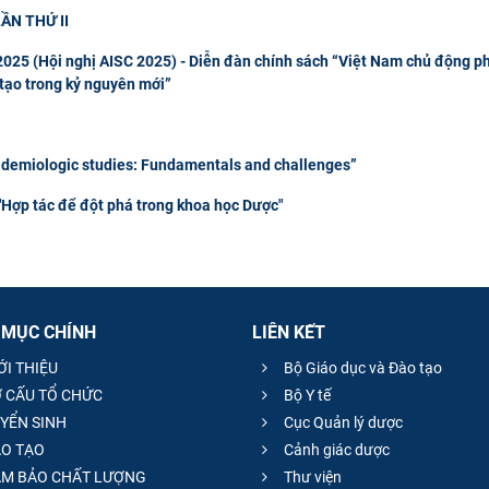
ẦN THỨ II
 2025 (Hội nghị AISC 2025) - Diễn đàn chính sách “Việt Nam chủ động p
 tạo trong kỷ nguyên mới”
emiologic studies: Fundamentals and challenges”
p tác để đột phá trong khoa học Dược"
 MỤC CHÍNH
LIÊN KẾT
ỚI THIỆU
Bộ Giáo dục và Đào tạo
 CẤU TỔ CHỨC
Bộ Y tế
YỂN SINH
Cục Quản lý dược
O TẠO
Cảnh giác dược
M BẢO CHẤT LƯỢNG
Thư viện