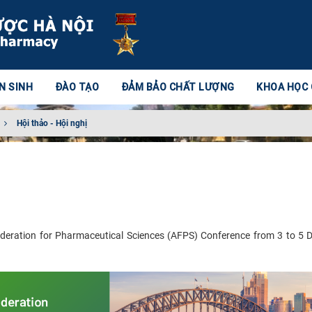
N SINH
ĐÀO TẠO
ĐẢM BẢO CHẤT LƯỢNG
KHOA HỌC
Hội thảo - Hội nghị
Federation for Pharmaceutical Sciences (AFPS) Conference from 3 to 5