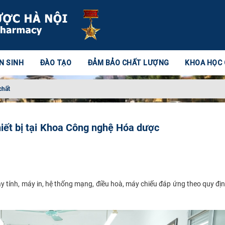
N SINH
ĐÀO TẠO
ĐẢM BẢO CHẤT LƯỢNG
KHOA HỌC
chất
hiết bị tại Khoa Công nghệ Hóa dược
 tính, máy in, hệ thống mạng, điều hoà, máy chiếu đáp ứng theo quy đị