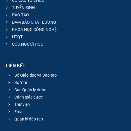
CƠ CẤU TỔ CHỨC
TUYỂN SINH
ĐÀO TẠO
ĐẢM BẢO CHẤT LƯỢNG
KHOA HỌC CÔNG NGHỆ
HTQT
CỰU NGƯỜI HỌC
LIÊN KẾT
Bộ Giáo dục và Đào tạo
Bộ Y tế
Cục Quản lý dược
Cảnh giác dược
Thư viện
Email
Quản lý đào tạo