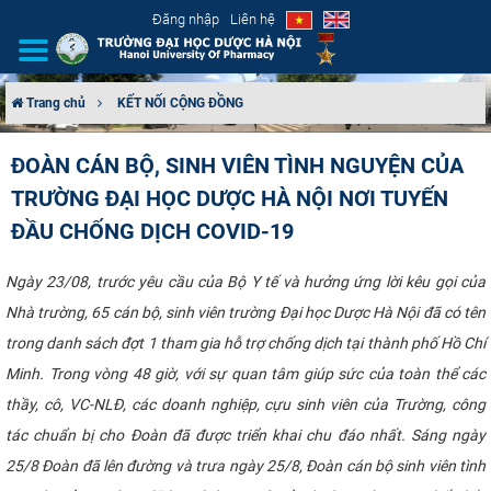
Đăng nhập
Liên hệ
Trang chủ
KẾT NỐI CỘNG ĐỒNG
GIỚI THIỆU
ĐOÀN CÁN BỘ, SINH VIÊN TÌNH NGUYỆN CỦA
TRƯỜNG ĐẠI HỌC DƯỢC HÀ NỘI NƠI TUYẾN
CƠ CẤU TỔ CHỨC
ĐẦU CHỐNG DỊCH COVID-19
TUYỂN SINH
Ngày 23/08, trước yêu cầu của Bộ Y tế và hưởng ứng lời kêu gọi của
ĐÀO TẠO
Nhà trường, 65 cán bộ, sinh viên trường Đại học Dược Hà Nội đã có tên
trong danh sách đợt 1 tham gia hỗ trợ chống dịch tại thành phố Hồ Chí
ĐẢM BẢO CHẤT LƯỢNG
Minh. Trong vòng 48 giờ, với sự quan tâm giúp sức của toàn thể các
thầy, cô, VC-NLĐ, các doanh nghiệp, cựu sinh viên của Trường, công
KHOA HỌC CÔNG NGHỆ
tác chuẩn bị cho Đoàn đã được triển khai chu đáo nhất. Sáng ngày
HTQT
25/8 Đoàn đã lên đường và trưa ngày 25/8, Đoàn cán bộ sinh viên tình