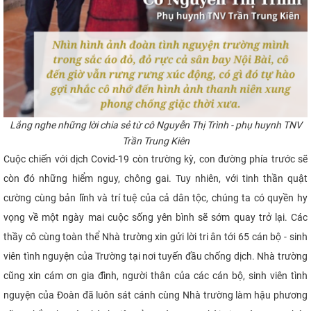
Lắng nghe những lời chia sẻ từ cô Nguyễn Thị Trình - phụ huynh TNV
Trần Trung Kiên
Cuộc chiến với dịch Covid-19 còn trường kỳ, con đường phía trước sẽ
còn đó những hiểm nguy, chông gai. Tuy nhiên, với tinh thần quật
cường cùng bản lĩnh và trí tuệ của cả dân tộc, chúng ta có quyền hy
vọng về một ngày mai cuộc sống yên bình sẽ sớm quay trở lại. Các
thầy cô cùng toàn thể Nhà trường xin gửi lời tri ân tới 65 cán bộ - sinh
viên tình nguyện của Trường tại nơi tuyến đầu chống dịch. Nhà trường
cũng xin cám ơn gia đình, người thân của các cán bộ, sinh viên tình
nguyện của Đoàn đã luôn sát cánh cùng Nhà trường làm hậu phương