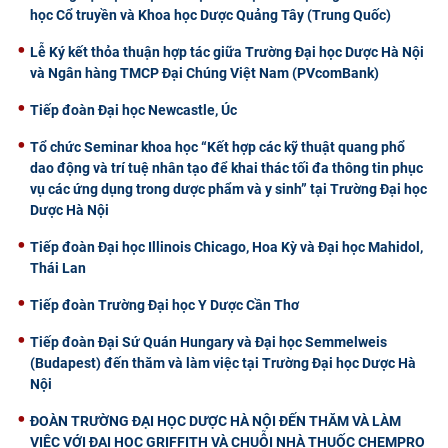
học Cổ truyền và Khoa học Dược Quảng Tây (Trung Quốc)
Lễ Ký kết thỏa thuận hợp tác giữa Trường Đại học Dược Hà Nội
và Ngân hàng TMCP Đại Chúng Việt Nam (PVcomBank)
Tiếp đoàn Đại học Newcastle, Úc
Tổ chức Seminar khoa học “Kết hợp các kỹ thuật quang phổ
dao động và trí tuệ nhân tạo để khai thác tối đa thông tin phục
vụ các ứng dụng trong dược phẩm và y sinh” tại Trường Đại học
Dược Hà Nội
Tiếp đoàn Đại học Illinois Chicago, Hoa Kỳ và Đại học Mahidol,
Thái Lan
Tiếp đoàn Trường Đại học Y Dược Cần Thơ
Tiếp đoàn Đại Sứ Quán Hungary và Đại học Semmelweis
(Budapest) đến thăm và làm việc tại Trường Đại học Dược Hà
Nội
ĐOÀN TRƯỜNG ĐẠI HỌC DƯỢC HÀ NỘI ĐẾN THĂM VÀ LÀM
VIỆC VỚI ĐẠI HỌC GRIFFITH VÀ CHUỖI NHÀ THUỐC CHEMPRO