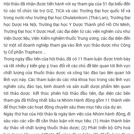
Hội thảo đã nhận được tiến hành với sự tham gia của 51 đại biểu đến
CỰU NGƯỜI HỌC
từ các tổ chức tài trợ GIZ, TICA và các Trường Đại học quốc tế và
trong nước như trường Đại học Chulalonkorn (Thái Lan), Trường Đại
học Dược Hà Nội, Trường Đại học Y Dược Thành phố Hồ Chí Minh,
Trường Đại học Y Dược Huế; các đại diện từ các viện nghiên cứu như
Viện Dược liệu, Viện Kiểm nghiệm thuốc Trung ương; các đại diện đến
từ một số doanh nghiệp tham gia vào lĩnh vực thảo dược như Công
ty Cổ phần Traphaco …
Trong ngày đầu tiên của hội thảo, đã có 11 tham luận được trình bày
và rất nhiều ý kiến góp ý, trao đổi về các chủ đề liên quan tới lĩnh vực
chất lượng của thuốc thảo dược và công tác đào tạo liên quan tới
lĩnh vực này. Các tham luận do các nhà khoa học trong các lĩnh vực
nghiên cứu, đào tạo, kinh doanh và sản xuất dược phẩm liên quan
tới thảo dược. Kết thúc phiên hội thảo đầu tiên, đại diện các bên
tham gia đã thống nhất bầu ra Nhóm Hành động gồm 11 thành viên
để thực hiện các hoạt động chuyên sâu theo mục tiêu của dự án.
Ngày thứ hai của Hội thảo là ngày làm việc của Nhóm hành động, đi
sâu vào các vấn đề cần thảo luận với mục tiêu: (1) Hoàn thành bản
dự thảo về chất lượng thuốc thảo dược; (2) Phát triển bộ GPs hoà