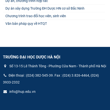
Dự án, chương trình hợp tác
Dự án xây dựng Trường ĐH Dược HN cơ sở Bắc Ninh
Chương trình trao đổi học viên, sinh viên
Văn bản pháp quy về HTQT
TRƯỜNG ĐẠI HỌC DƯỢC HÀ NỘI
Số 13-15 Lê Thánh Tông - Phường Cửa Nam - Thành phố Hà Nội
Điện thoại : (024) 382-545-39. Fax : (024) 3.826-4464, (024)
3933-2332
info@hup.edu.vn