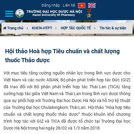
Đăng nhập
Liên hệ
Trang chủ
KHCN-HTPT
HỢP TÁC QUỐC TẾ
Tin tức & sự kiện
GIỚI THIỆU
Hội thảo Hoà hợp Tiêu chuẩn và chất lượng
CƠ CẤU TỔ CHỨC
thuốc Thảo dược
TUYỂN SINH
V
ới mục tiêu tăng cường nguồn nhân lực trong lĩnh vực dược cho
Việt Nam và các nước ASIAN, Bộ phận phát triển hợp tác Đức (GIZ)
ĐÀO TẠO
đã trao đổi với Bộ phận phát triển hợp tác Thái Lan (TICA) tăng
cường hợp tác giữa Việt Nam và Thái Lan trong lĩnh vực dược thông
ĐẢM BẢO CHẤT LƯỢNG
qua sự phối hợp
với Trường Đại học Dược Hà Nội
và hỗ trợ
kỹ thuật
của Trường Đại học
Chulalongkorn Thái Lan
.
Hội thảo “Hòa hợp tiêu
KHOA HỌC CÔNG NGHỆ
chuẩn và chất lượng thuốc thảo dược” thuộc khuôn khổ chương
trình hợp tác với GIZ và TICA đã được tổ chức tại Trường Đại học
HTQT
Dược Hà Nội trong hai ngày 28/02 và 1/3 năm 2018.