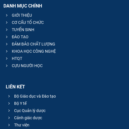
DANH MỤC CHÍNH
GIỚI THIỆU
CƠ CẤU TỔ CHỨC
TUYỂN SINH
ĐÀO TẠO
ĐẢM BẢO CHẤT LƯỢNG
KHOA HỌC CÔNG NGHỆ
HTQT
CỰU NGƯỜI HỌC
LIÊN KẾT
Bộ Giáo dục và Đào tạo
Bộ Y tế
Cục Quản lý dược
Cảnh giác dược
Thư viện