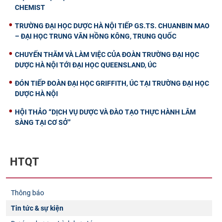
CHEMIST
TRƯỜNG ĐẠI HỌC DƯỢC HÀ NỘI TIẾP GS.TS. CHUANBIN MAO
– ĐẠI HỌC TRUNG VĂN HỒNG KÔNG, TRUNG QUỐC
CHUYẾN THĂM VÀ LÀM VIỆC CỦA ĐOÀN TRƯỜNG ĐẠI HỌC
DƯỢC HÀ NỘI TỚI ĐẠI HỌC QUEENSLAND, ÚC
ĐÓN TIẾP ĐOÀN ĐẠI HỌC GRIFFITH, ÚC TẠI TRƯỜNG ĐẠI HỌC
DƯỢC HÀ NỘI
HỘI THẢO “DỊCH VỤ DƯỢC VÀ ĐÀO TẠO THỰC HÀNH LÂM
SÀNG TẠI CƠ SỞ”
HTQT
Thông báo
Tin tức & sự kiện