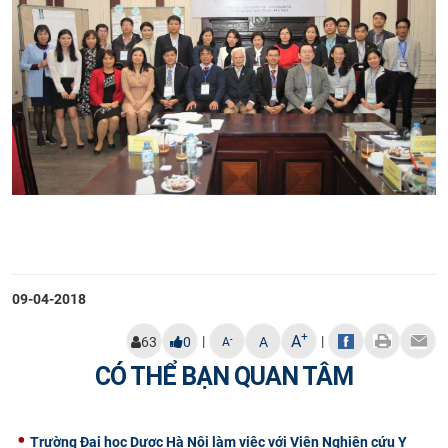
09-04-2018
+
A
|
|
-
63
0
A
A
CÓ THỂ BẠN QUAN TÂM
Trường Đại học Dược Hà Nội làm việc với Viện Nghiên cứu Y