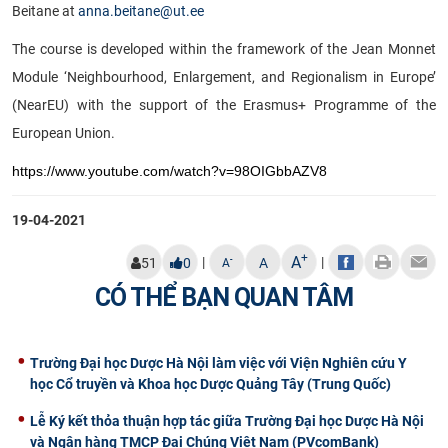
Beitane at
anna.beitane@ut.ee
The course is developed within the framework of the Jean Monnet
Module ‘Neighbourhood, Enlargement, and Regionalism in Europe’
(NearEU) with the support of the Erasmus+ Programme of the
European Union.
https://www.youtube.com/watch?v=98OIGbbAZV8
19-04-2021
+
A
|
|
-
51
0
A
A
CÓ THỂ BẠN QUAN TÂM
Trường Đại học Dược Hà Nội làm việc với Viện Nghiên cứu Y
học Cổ truyền và Khoa học Dược Quảng Tây (Trung Quốc)
Lễ Ký kết thỏa thuận hợp tác giữa Trường Đại học Dược Hà Nội
và Ngân hàng TMCP Đại Chúng Việt Nam (PVcomBank)