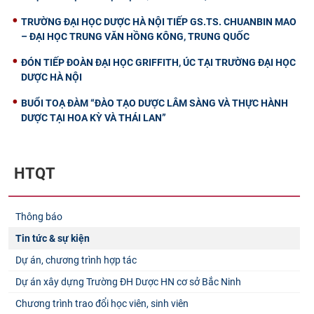
TRƯỜNG ĐẠI HỌC DƯỢC HÀ NỘI TIẾP GS.TS. CHUANBIN MAO
– ĐẠI HỌC TRUNG VĂN HỒNG KÔNG, TRUNG QUỐC
ĐÓN TIẾP ĐOÀN ĐẠI HỌC GRIFFITH, ÚC TẠI TRƯỜNG ĐẠI HỌC
DƯỢC HÀ NỘI
BUỔI TOẠ ĐÀM “ĐÀO TẠO DƯỢC LÂM SÀNG VÀ THỰC HÀNH
DƯỢC TẠI HOA KỲ VÀ THÁI LAN”
HTQT
Thông báo
Tin tức & sự kiện
Dự án, chương trình hợp tác
Dự án xây dựng Trường ĐH Dược HN cơ sở Bắc Ninh
Chương trình trao đổi học viên, sinh viên