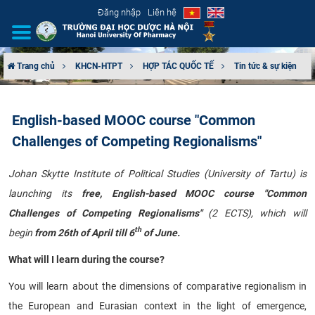
Đăng nhập
Liên hệ
Trang chủ
KHCN-HTPT
HỢP TÁC QUỐC TẾ
Tin tức & sự kiện
GIỚI THIỆU
English-based MOOC course "Common
CƠ CẤU TỔ CHỨC
Challenges of Competing Regionalisms"
TUYỂN SINH
Johan Skytte Institute of Political Studies (University of Tartu) is
launching its
free, English-based MOOC course "
Common
ĐÀO TẠO
Challenges of Competing Regionalisms
"
(2 ECTS), which will
ĐẢM BẢO CHẤT LƯỢNG
th
begin
from 26th of April till 6
of June.
What will I learn during the course?
KHOA HỌC CÔNG NGHỆ
You will learn about the dimensions of comparative regionalism in
HTQT
the European and Eurasian context in the light of emergence,