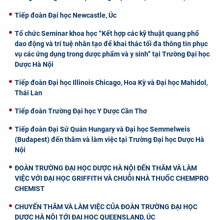
Tiếp đoàn Đại học Newcastle, Úc
Tổ chức Seminar khoa học “Kết hợp các kỹ thuật quang phổ
dao động và trí tuệ nhân tạo để khai thác tối đa thông tin phục
vụ các ứng dụng trong dược phẩm và y sinh” tại Trường Đại học
Dược Hà Nội
Tiếp đoàn Đại học Illinois Chicago, Hoa Kỳ và Đại học Mahidol,
Thái Lan
Tiếp đoàn Trường Đại học Y Dược Cần Thơ
Tiếp đoàn Đại Sứ Quán Hungary và Đại học Semmelweis
(Budapest) đến thăm và làm việc tại Trường Đại học Dược Hà
Nội
ĐOÀN TRƯỜNG ĐẠI HỌC DƯỢC HÀ NỘI ĐẾN THĂM VÀ LÀM
VIỆC VỚI ĐẠI HỌC GRIFFITH VÀ CHUỖI NHÀ THUỐC CHEMPRO
CHEMIST
CHUYẾN THĂM VÀ LÀM VIỆC CỦA ĐOÀN TRƯỜNG ĐẠI HỌC
DƯỢC HÀ NỘI TỚI ĐẠI HỌC QUEENSLAND, ÚC