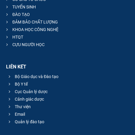
TUYỂN SINH
ĐÀO TẠO
ĐẢM BẢO CHẤT LƯỢNG
KHOA HỌC CÔNG NGHỆ
HTQT
CỰU NGƯỜI HỌC
LIÊN KẾT
Bộ Giáo dục và Đào tạo
Bộ Y tế
Cục Quản lý dược
Cảnh giác dược
Thư viện
Email
Quản lý đào tạo