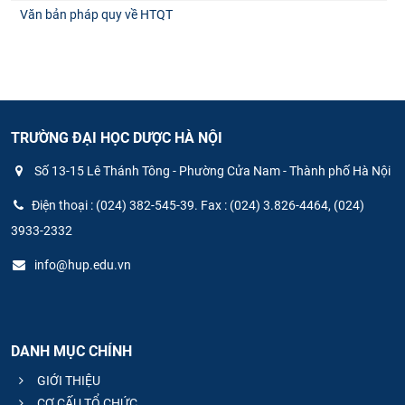
Văn bản pháp quy về HTQT
TRƯỜNG ĐẠI HỌC DƯỢC HÀ NỘI
Số 13-15 Lê Thánh Tông - Phường Cửa Nam - Thành phố Hà Nội
Điện thoại : (024) 382-545-39. Fax : (024) 3.826-4464, (024)
3933-2332
info@hup.edu.vn
DANH MỤC CHÍNH
GIỚI THIỆU
CƠ CẤU TỔ CHỨC