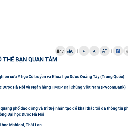
+
A
|
|
-
47
0
A
A
Ó THỂ BẠN QUAN TÂM
Nghiên cứu Y học Cổ truyền và Khoa học Dược Quảng Tây (Trung Quốc)
 học Dược Hà Nội và Ngân hàng TMCP Đại Chúng Việt Nam (PVcomBank)
quang phổ dao động và trí tuệ nhân tạo để khai thác tối đa thông tin p
ường Đại học Dược Hà Nội
i học Mahidol, Thái Lan