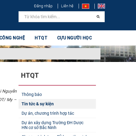
Đăng nhập
Liên hệ
 CÔNG NGHỆ
HTQT
CỰU NGƯỜI HỌC
HTQT
ái Nguyễn
Thông báo
ĐT/ My –
Tin tức & sự kiện
Dự án, chương trình hợp tác
Dự án xây dựng Trường ĐH Dược
HN cơ sở Bắc Ninh