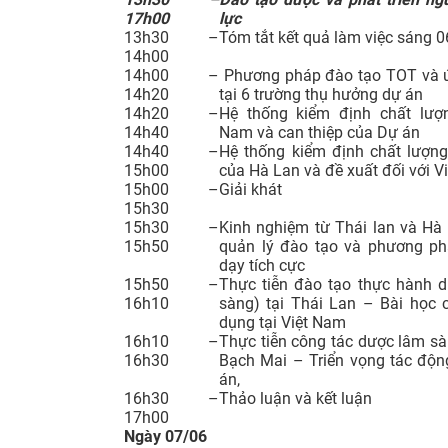
17h00
lực
13h30 –
Tóm tắt kết quả làm việc sáng 
14h00
14h00 –
Phương pháp đào tạo TOT và 
14h20
tại 6 trường thụ hưởng dự án
14h20 –
Hệ thống kiểm định chất lượn
14h40
Nam và can thiệp của Dự án
14h40 –
Hệ thống kiểm định chất lượn
15h00
của Hà Lan và đề xuất đối với V
15h00 –
Giải khát
15h30
15h30 –
Kinh nghiệm từ Thái lan và Hà 
15h50
quản lý đào tạo và phương ph
dạy tích cực
15h50 –
Thực tiễn đào tạo thực hành 
16h10
sàng) tại Thái Lan – Bài học 
dụng tại Việt Nam
16h10 –
Thực tiễn công tác dược lâm sà
16h30
Bạch Mai – Triển vọng tác độ
án,
16h30 –
Thảo luận và kết luận
17h00
Ngày 07/06