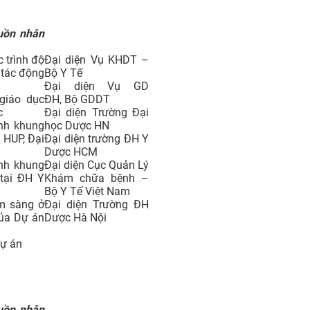
guồn nhân
 trình độ
Đại diện Vụ KHDT –
 tác động
Bộ Y Tế
Đại diện Vụ GD
giáo dục
ĐH, Bộ GDDT
c
Đại diện Trường Đại
ình khung
học Dược HN
 HUP, Đại
Đại diện trường ĐH Y
Dược HCM
ình khung
Đại diện Cục Quản Lý
tại ĐH Y
Khám chữa bệnh –
Bộ Y Tế Việt Nam
m sàng ở
Đại diện Trường ĐH
của Dự án
Dược Hà Nội
dự án
guồn nhân