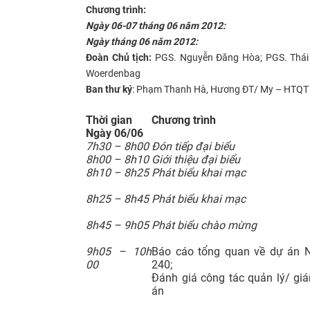
Chương trình:
Ngày 06-07 tháng 06 năm 2012:
Ngày tháng 06 năm 2012:
Đoàn Chủ tịch:
PGS. Nguyễn Đăng Hòa; PGS. Thái
Woerdenbag
Ban thư ký
: Phạm Thanh Hà, Hương ĐT/ My – HTQT
Thời gian
Chương trình
Ngày
06/06
7h30 – 8h00
Đón tiếp đại biểu
8h00 – 8h10
Giới thiệu đại biểu
8h10 – 8h25
Phát biểu khai mạc
8h25 – 8h45
Phát biểu khai mạc
8h45 – 9h05
Phát biểu chào mừng
9h05 – 10h
Báo cáo tổng quan về dự án
00
240;
Đánh giá công tác quản lý/ gi
án