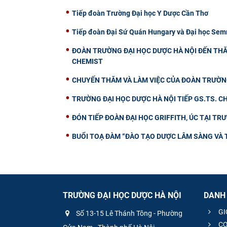
Tiếp đoàn Trường Đại học Y Dược Cần Thơ
Tiếp đoàn Đại Sứ Quán Hungary và Đại học Semm
ĐOÀN TRƯỜNG ĐẠI HỌC DƯỢC HÀ NỘI ĐẾN THĂ
CHEMIST
CHUYẾN THĂM VÀ LÀM VIỆC CỦA ĐOÀN TRƯỜNG
TRƯỜNG ĐẠI HỌC DƯỢC HÀ NỘI TIẾP GS.TS. 
ĐÓN TIẾP ĐOÀN ĐẠI HỌC GRIFFITH, ÚC TẠI TR
BUỔI TOẠ ĐÀM “ĐÀO TẠO DƯỢC LÂM SÀNG VÀ 
TRƯỜNG ĐẠI HỌC DƯỢC HÀ NỘI
DANH
GI
Số 13-15 Lê Thánh Tông - Phường
CƠ