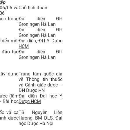
tập
 06/06 và
Chủ tịch đoàn
/06
học trong
Đại diện ĐH
Groningen Hà Lan
Đại diện ĐH
Groningen Hà Lan
triển môi
Đại diện, ĐH Y Dược
HCM
g đào tạo
Đại diện ĐH
Groningen Hà Lan
xây dựng
Trung tâm quốc gia
về Thông tin thuốc
và Cảnh giác dược –
ĐH Dược HN
dược (lâm
Đại diện Đại học Y
– Bài học
Dược HCM
ốc và ca
TS. Nguyễn Liên
hành dược
Hương, BM DLS, Đại
học Dược Hà Nội