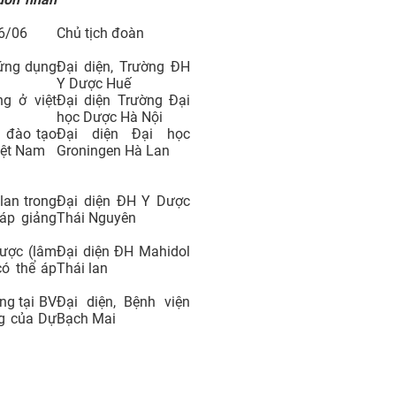
06/06
Chủ tịch đoàn
ứng dụng
Đại diện, Trường ĐH
Y Dược Huế
g ở việt
Đại diện Trường Đại
học Dược Hà Nội
g đào tạo
Đại diện Đại học
iệt Nam
Groningen Hà Lan
lan trong
Đại diện ĐH Y Dược
áp giảng
Thái Nguyên
dược (lâm
Đại diện ĐH Mahidol
có thể áp
Thái lan
ng tại BV
Đại diện, Bệnh viện
ng của Dự
Bạch Mai