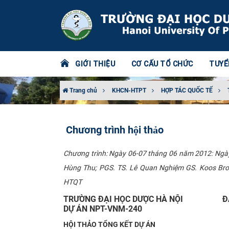
GIỚI THIỆU
CƠ CẤU TỔ CHỨC
TUYỂ
Trang chủ
KHCN-HTPT
HỢP TÁC QUỐC TẾ
Chương trình hội thảo
​Chương trình: Ngày 06-07 tháng 06 năm 2012: Ng
Hùng Thu; PGS. TS. Lê Quan Nghiệm GS. Koos Br
HTQT
TRƯỜNG ĐẠI HỌC DƯỢC HÀ NỘI
Đ
DỰ ÁN NPT-VNM-240
HỘI THẢO TỔNG KẾT DỰ ÁN