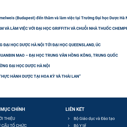
elweis (Budapest) đến thăm và làm việc tại Trường Đại học Dược Hà 
M VÀ LÀM VIỆC VỚI ĐẠI HỌC GRIFFITH VÀ CHUỖI NHÀ THUỐC CHEMP
 ĐẠI HỌC DƯỢC HÀ NỘI TỚI ĐẠI HỌC QUEENSLAND, ÚC
CHUANBIN MAO – ĐẠI HỌC TRUNG VĂN HỒNG KÔNG, TRUNG QUỐC
ƯỜNG ĐẠI HỌC DƯỢC HÀ NỘI
THỰC HÀNH DƯỢC TẠI HOA KỲ VÀ THÁI LAN”
 MỤC CHÍNH
LIÊN KẾT
ỚI THIỆU
Bộ Giáo dục và Đào tạo
 CẤU TỔ CHỨC
Bộ Y tế