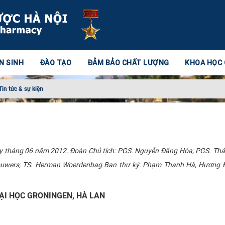
N SINH
ĐÀO TẠO
ĐẢM BẢO CHẤT LƯỢNG
KHOA HỌC
Tin tức & sự kiện
ày tháng 06 năm 2012: Đoàn Chủ tịch: PGS. Nguyễn Đăng Hòa; PGS. Th
ouwers; TS. Herman Woerdenbag Ban thư ký: Phạm Thanh Hà, Hương 
ẠI HỌC GRONINGEN, HÀ LAN