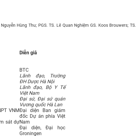
 Nguyễn Hùng Thu; PGS. TS. Lê Quan Nghiệm GS. Koos Brouwers; TS
Diễn giả
BTC
Lãnh đạo, Trường
ĐH Dược Hà Nội
Lãnh đạo, Bộ Y Tế
Việt Nam
Đại sứ, Đại sứ quán
Vương quốc Hà Lan
 NPT VNM
Đại diện Ban giám
đốc Dự án phía Việt
ám sát dự
Nam
Đại diện, Đại học
Groningen