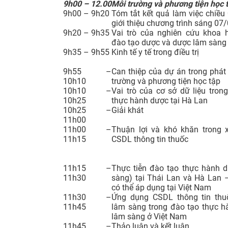
9h00 – 12.00
Môi trường và phương tiện học 
9h00 – 9h20
Tóm tắt kết quả làm việc chiều
giới thiệu chương trình sáng 07
9h20 – 9h35
Vai trò của nghiên cứu khoa 
đào tạo dược và dược lâm sàng
9h35 – 9h55
Kinh tế y tế trong điều trị
9h55 –
Can thiệp của dự án trong phát 
10h10
trường và phương tiện học tập
10h10 –
Vai trò của cơ sở dữ liệu tron
10h25
thực hành dược tại Hà Lan
10h25 –
Giải khát
11h00
11h00 –
Thuận lợi và khó khăn trong 
11h15
CSDL thông tin thuốc
11h15 –
Thực tiễn đào tạo thực hành 
11h30
sàng) tại Thái Lan và Hà Lan 
có thể áp dụng tại Việt Nam
11h30 –
Ứng dụng CSDL thông tin thu
11h45
lâm sàng trong đào tạo thực 
lâm sàng ở Việt Nam
11h45 –
Thảo luận và kết luận