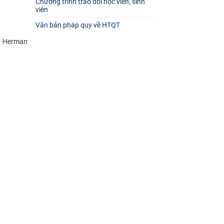
Chương trình trao đổi học viên, sinh
viên
Văn bản pháp quy về HTQT
. Herman