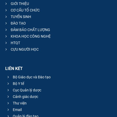
GIỚI THIỆU
CƠ CẤU TỔ CHỨC
TUYỂN SINH
ĐÀO TẠO
ĐẢM BẢO CHẤT LƯỢNG
KHOA HỌC CÔNG NGHỆ
HTQT
CỰU NGƯỜI HỌC
LIÊN KẾT
Bộ Giáo dục và Đào tạo
Bộ Y tế
Cục Quản lý dược
Cảnh giác dược
Thư viện
Email
Quản lý đào tạo