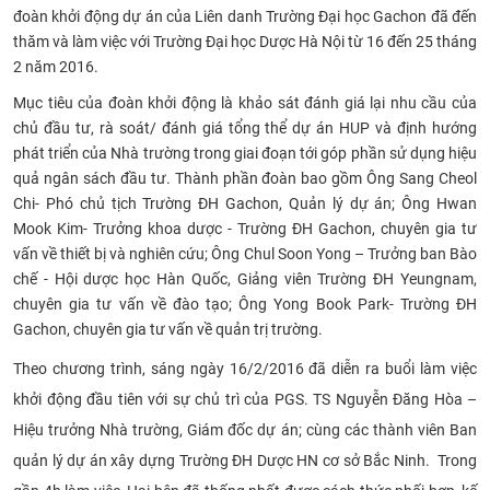
đoàn khởi động dự án của Liên danh Trường Đại học Gachon đã đến
CỰU NGƯỜI HỌC
thăm và làm việc với Trường Đại học Dược Hà Nội từ 16 đến 25 tháng
2 năm 2016
.
Mục tiêu của đoàn khởi động là khảo sát đánh giá lại nhu cầu của
chủ đầu tư, rà soát/ đánh giá tổng thể dự án HUP và định hướng
phát triển của Nhà trường trong giai đoạn tới góp phần sử dụng hiệu
quả ngân sách đầu tư. Thành phần đoàn bao gồm Ông Sang Cheol
Chi- Phó chủ tịch Trường ĐH Gachon, Quản lý dự án; Ông Hwan
Mook Kim- Trưởng khoa dược - Trường ĐH Gachon, chuyên gia tư
vấn về thiết bị và nghiên cứu; Ông Chul Soon Yong – Trưởng ban Bào
chế - Hội dược học Hàn Quốc, Giảng viên Trường ĐH Yeungnam,
chuyên gia tư vấn về đào tạo; Ông Yong Book Park- Trường ĐH
Gachon, chuyên gia tư vấn về quản trị trường.
Theo chương trình, sáng ngày 16/2/2016 đã diễn ra buổi làm việc
khởi động đầu tiên với sự chủ trì của PGS. TS Nguyễn Đăng Hòa –
Hiệu trưởng Nhà trường, Giám đốc dự án; cùng các thành viên Ban
quản lý dự án xây dựng Trường ĐH Dược HN cơ sở Bắc Ninh. Trong