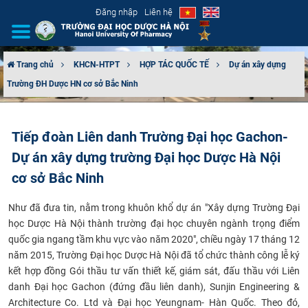
Đăng nhập
Liên hệ
Trang chủ
KHCN-HTPT
HỢP TÁC QUỐC TẾ
Dự án xây dựng
Trường ĐH Dược HN cơ sở Bắc Ninh
GIỚI THIỆU
CƠ CẤU TỔ CHỨC
Tiếp đoàn Liên danh Trường Đại học Gachon-
Dự án xây dựng trường Đại học Dược Hà Nội
TUYỂN SINH
cơ sở Bắc Ninh
ĐÀO TẠO
Như đã đưa tin, nằm trong khuôn khổ dự án "Xây dựng Trường Đại
ĐẢM BẢO CHẤT LƯỢNG
học Dược Hà Nội thành trường đại học chuyên ngành trọng điểm
quốc gia ngang tầm khu vực vào năm 2020", chiều ngày 17 tháng 12
năm 2015, Trường Đại học Dược Hà Nội đã tổ chức thành công lễ ký
KHOA HỌC CÔNG NGHỆ
kết hợp đồng Gói thầu tư vấn thiết kế, giám sát, đấu thầu với Liên
danh Đại học Gachon (đứng đầu liên danh), Sunjin Engineering &
HTQT
Architecture Co. Ltd và Đại học Yeungnam- Hàn Quốc. Theo đó,