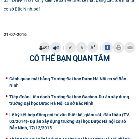
331 DHN-HTQT Xin ý kiến về bản vẽ thiết kế mặt bằng các tòa nhà tại
CỰU NGƯỜI HỌC
cơ sở Bắc Ninh.pdf​
21-07-2016
+
A
|
|
-
491
0
A
A
CÓ THỂ BẠN QUAN TÂM
Cảnh quan mặt bằng Trường Đại học Dược Hà Nội cơ sở Bắc
Ninh
Tiếp đoàn Liên danh Trường Đại học Gachon-Dự án xây dựng
trường Đại học Dược Hà Nội cơ sở Bắc Ninh
Lễ ký kết hợp đồng gói tư vấn thiết kế, giám sát, đấu thầu (TV-
03/2014)- Dự án xây dựng trường Đại học Dược Hà nội cơ sở
Bắc Ninh, 17/12/2015