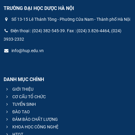
TRƯỜNG ĐẠI HỌC DƯỢC HÀ NỘI
Số 13-15 Lê Thánh Tông - Phường Cửa Nam - Thành phố Hà Nội
Điện thoại : (024) 382-545-39. Fax : (024) 3.826-4464, (024)
3933-2332
info@hup.edu.vn
DANH MỤC CHÍNH
GIỚI THIỆU
CƠ CẤU TỔ CHỨC
TUYỂN SINH
ĐÀO TẠO
ĐẢM BẢO CHẤT LƯỢNG
KHOA HỌC CÔNG NGHỆ
HTQT