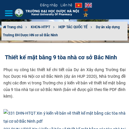
Đăng nhập
Liên hệ
Trang chủ
KHCN-HTPT
HỢP TÁC QUỐC TẾ
Dự án xây dựng
Trường ĐH Dược HN cơ sở Bắc Ninh
GIỚI THIỆU
CƠ CẤU TỔ CHỨC
Thiết kế mặt bằng 9 tòa nhà cơ sở Bắc Ninh
TUYỂN SINH
Phục vụ công tác thiết kế chi tiết của Dự án Xây dựng Trường Đại
học Dược Hà Nội cơ sở Bắc Ninh (dự án HUP 2020), Nhà trường đề
ĐÀO TẠO
nghị các đơn vị trong Trường cho ý kiến về bản vẽ thiết kế mặt bằng
của 9 tòa nhà tại cơ sở Bắc Ninh (bản vẽ được gửi theo file PDF đính
ĐẢM BẢO CHẤT LƯỢNG
kèm).
KHOA HỌC CÔNG NGHỆ
HTQT