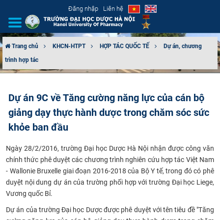
Đăng nhập
Liên hệ
Trang chủ
KHCN-HTPT
HỢP TÁC QUỐC TẾ
Dự án, chương
trình hợp tác
GIỚI THIỆU
CƠ CẤU TỔ CHỨC
Dự án 9C về Tăng cường năng lực của cán bộ
giảng dạy thực hành dược trong chăm sóc sức
TUYỂN SINH
khỏe ban đầu
ĐÀO TẠO
Ngày 28/2/2016, trường Đại học Dược Hà Nội nhận được công văn
ĐẢM BẢO CHẤT LƯỢNG
chính thức phê duyệt các chương trình nghiên cứu hợp tác Việt Nam
- Wallonie Bruxelle giai đoạn 2016-2018 của Bộ Y tế, trong đó có phê
duyệt nội dung dự án của trường phối hợp với trường Đại học Liege,
KHOA HỌC CÔNG NGHỆ
Vương quốc Bỉ.
HTQT
​Dự án của trường Đại học Dược được phê duyệt với tên tiêu đề "
Tăng