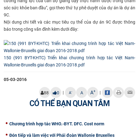
cường năng lực của cán bộ giảng dạy thực hành dược trong chăm
CỰU NGƯỜI HỌC
sóc sức khỏe ban đầu​
", gọi theo thứ tự phê duyệt của dự án là dự án
9C.
Nội dung chi tiết và các mục tiêu cụ thể của dự án 9C được thông
báo trong công văn đính kèm dưới đây:
150 (991 BYT-KHTC) Triển khai chương trình hợp tác Việt Nam-
Wallonie-Bruxells giai đoạn 2016-2018.pdf
05-03-2016
+
A
|
|
-
88
0
A
A
CÓ THỂ BẠN QUAN TÂM
Chương trình hợp tác WHO.-BYT. DFC. Cost norm
Đón tiếp và làm việc với Phái đoàn Wallonie Bruxelles