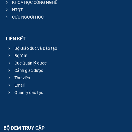
KHOA HỌC CÔNG NGHỆ
HTQT
CỰU NGƯỜI HỌC
LIÊN KẾT
Bộ Giáo dục và Đào tạo
Bộ Y tế
Cục Quản lý dược
Cảnh giác dược
Thư viện
Email
Quản lý đào tạo
BỘ ĐẾM TRUY CẬP