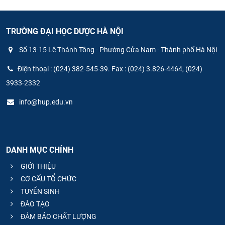
TRƯỜNG ĐẠI HỌC DƯỢC HÀ NỘI
Số 13-15 Lê Thánh Tông - Phường Cửa Nam - Thành phố Hà Nội
Điện thoại : (024) 382-545-39. Fax : (024) 3.826-4464, (024)
3933-2332
info@hup.edu.vn
DANH MỤC CHÍNH
GIỚI THIỆU
CƠ CẤU TỔ CHỨC
TUYỂN SINH
ĐÀO TẠO
ĐẢM BẢO CHẤT LƯỢNG