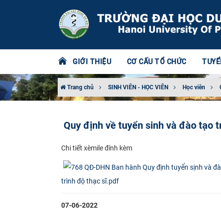
GIỚI THIỆU
CƠ CẤU TỔ CHỨC
TUYỂ
Trang chủ
SINH VIÊN - HỌC VIÊN
Học viên
Quy định về tuyển sinh và đào tạo 
Chi ​tiết xèmile đính kèm​​
trình độ thạc sĩ.pdf
07-06-2022