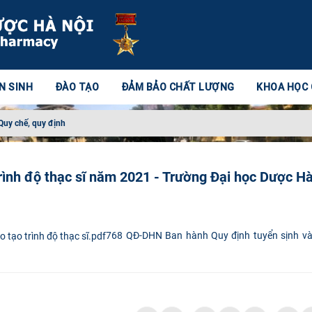
N SINH
ĐÀO TẠO
ĐẢM BẢO CHẤT LƯỢNG
KHOA HỌC
Quy chế, quy định
trình độ thạc sĩ năm 2021 - Trường Đại học Dược H
768 QĐ-DHN Ban hành Quy định tuyển sịnh và