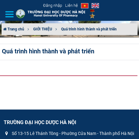
Đăng nhập
Liên hệ
Trang chủ
GIỚI THIỆU
Quá trình hình thành và phát triển
GIỚI THIỆU
Quá trình hình thành và phát triển
CƠ CẤU TỔ CHỨC
TUYỂN SINH
ĐÀO TẠO
ĐẢM BẢO CHẤT LƯỢNG
KHOA HỌC CÔNG NGHỆ
TRƯỜNG ĐẠI HỌC DƯỢC HÀ NỘI
HTQT
Số 13-15 Lê Thánh Tông - Phường Cửa Nam - Thành phố Hà Nội