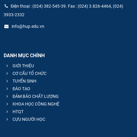
Điện thoại : (024) 382-545-39. Fax : (024) 3.826-4464, (024)
CỰU NGƯỜI HỌC
3933-2332
info@hup.edu.vn
DANH MỤC CHÍNH
GIỚI THIỆU
CƠ CẤU TỔ CHỨC
TUYỂN SINH
ĐÀO TẠO
ĐẢM BẢO CHẤT LƯỢNG
KHOA HỌC CÔNG NGHỆ
HTQT
CỰU NGƯỜI HỌC