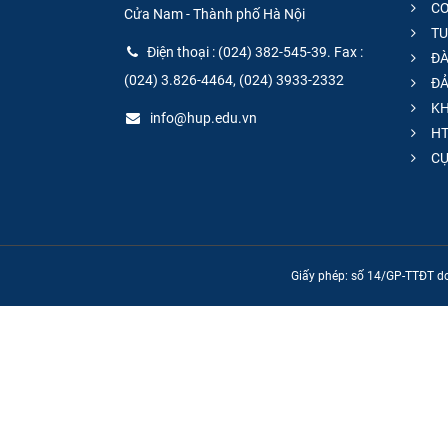
CƠ
Cửa Nam - Thành phố Hà Nội
TU
Điện thoại : (024) 382-545-39. Fax :
ĐÀ
(024) 3.826-4464, (024) 3933-2332
ĐẢ
KH
info@hup.edu.vn
HT
CƯ
Giấy phép: số 14/GP-TTĐT do