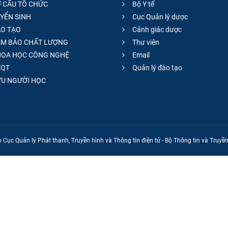
 CẤU TỔ CHỨC
Bộ Y tế
YỂN SINH
Cục Quản lý dược
O TẠO
Cảnh giác dược
M BẢO CHẤT LƯỢNG
Thư viện
OA HỌC CÔNG NGHỆ
Email
QT
Quản lý đào tạo
̣U NGƯỜI HỌC
 Cục Quản lý Phát thanh, Truyền hình và Thông tin điện tử - Bộ Thông tin và Truy