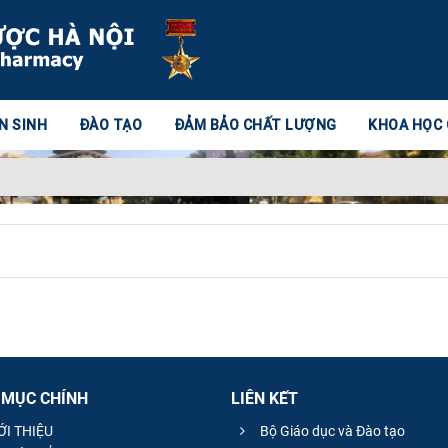
N SINH
ĐÀO TẠO
ĐẢM BẢO CHẤT LƯỢNG
KHOA HỌC
 MỤC CHÍNH
LIÊN KẾT
ỚI THIỆU
Bộ Giáo dục và Đào tạo