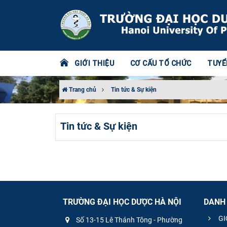
GIỚI THIỆU
CƠ CẤU TỔ CHỨC
TUYỂ
Trang chủ
Tin tức & Sự kiện
Tin tức & Sự kiện
TRƯỜNG ĐẠI HỌC DƯỢC HÀ NỘI
DANH
GI
Số 13-15 Lê Thánh Tông - Phường