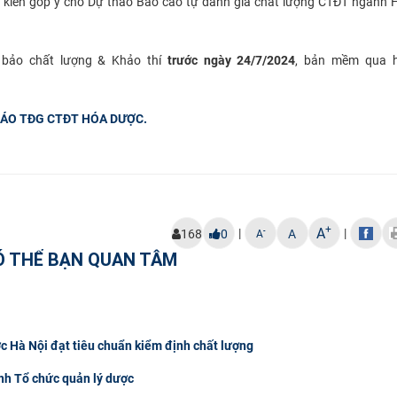
 ý kiến góp ý cho Dự thảo Báo cáo tự đánh giá chất lượng CTĐT ngành
 bảo chất lượng & Khảo thí
trước ngày 24/7/2024
, bản mềm qua 
 CÁO TĐG CTĐT HÓA DƯỢC.
+
A
|
|
-
168
0
A
A
Ó THỂ BẠN QUAN TÂM
c Hà Nội đạt tiêu chuẩn kiểm định chất lượng
nh Tổ chức quản lý dược