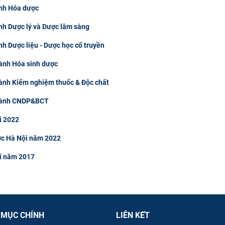
ành Hóa dược
nh Dược lý và Dược lâm sàng
h Dược liệu - Dược học cổ truyền
ành Hóa sinh dược
ành Kiểm nghiệm thuốc & Độc chất
ngành CNDP&BCT
i 2022
ợc Hà Nội năm 2022
ội năm 2017
 MỤC CHÍNH
LIÊN KẾT