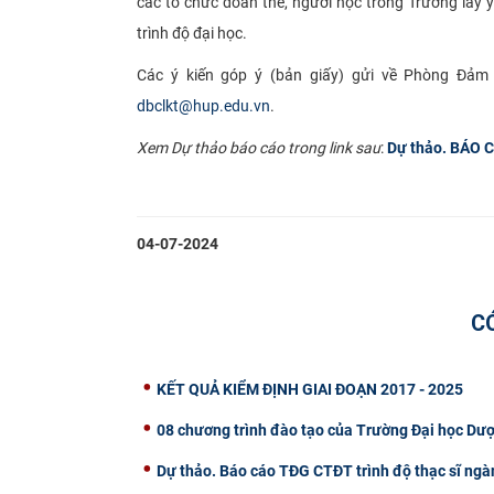
các tổ chức đoàn thể, người học trong Trường lấy
trình độ đại học.
Các ý kiến góp ý (bản giấy) gửi về Phòng Đảm
dbclkt@hup.edu.vn
.
Xem Dự thảo báo cáo trong link sau
:
Dự thảo. BÁO
04-07-2024
C
KẾT QUẢ KIỂM ĐỊNH GIAI ĐOẠN 2017 - 2025
08 chương trình đào tạo của Trường Đại học Dượ
Dự thảo. Báo cáo TĐG CTĐT trình độ thạc sĩ ngà