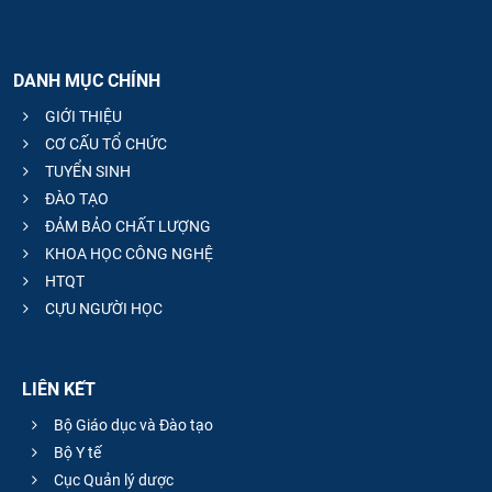
DANH MỤC CHÍNH
GIỚI THIỆU
CƠ CẤU TỔ CHỨC
TUYỂN SINH
ĐÀO TẠO
ĐẢM BẢO CHẤT LƯỢNG
KHOA HỌC CÔNG NGHỆ
HTQT
CỰU NGƯỜI HỌC
LIÊN KẾT
Bộ Giáo dục và Đào tạo
Bộ Y tế
Cục Quản lý dược