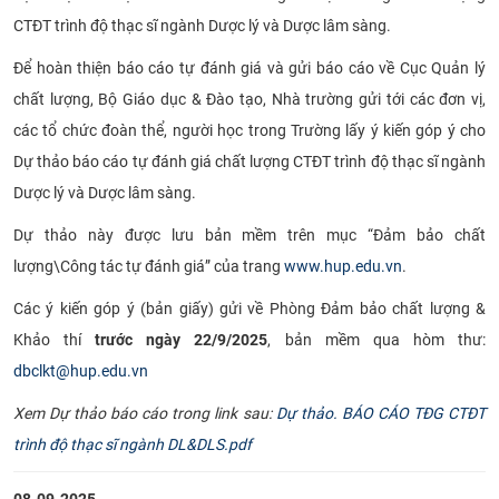
CTĐT trình độ thạc sĩ ngành Dược lý và Dược lâm sàng.
CỰU NGƯỜI HỌC
Để hoàn thiện báo cáo tự đánh giá và gửi báo cáo về Cục Quản lý
chất lượng, Bộ Giáo dục & Đào tạo, Nhà trường gửi tới các đơn vị,
các tổ chức đoàn thể, người học trong Trường lấy ý kiến góp ý cho
Dự thảo báo cáo tự đánh giá chất lượng CTĐT trình độ thạc sĩ ngành
Dược lý và Dược lâm sàng.
Dự thảo này được lưu bản mềm trên mục “Đảm bảo chất
lượng\Công tác tự đánh giá” của trang
www.hup.edu.vn
.
Các ý kiến góp ý (bản giấy) gửi về Phòng Đảm bảo chất lượng &
Khảo thí
trước ngày 22/9/2025
, bản mềm qua hòm thư:
dbclkt@hup.edu.vn
Xem Dự thảo báo cáo trong link sau:
Dự thảo. BÁO CÁO TĐG CTĐT
trình độ thạc sĩ ngành DL&DLS.pdf
08-09-2025