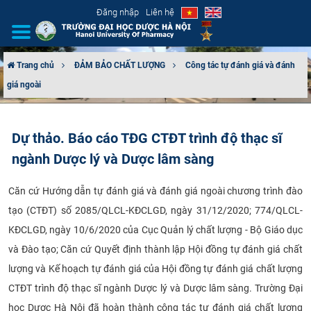
Đăng nhập
Liên hệ
Trang chủ
ĐẢM BẢO CHẤT LƯỢNG
Công tác tự đánh giá và đánh
giá ngoài
GIỚI THIỆU
CƠ CẤU TỔ CHỨC
Dự thảo. Báo cáo TĐG CTĐT trình độ thạc sĩ
ngành Dược lý và Dược lâm sàng
TUYỂN SINH
Căn cứ Hướng dẫn tự đánh giá và đánh giá ngoài chương trình đào
ĐÀO TẠO
tạo (CTĐT) số 2085/QLCL-KĐCLGD, ngày 31/12/2020; 774/QLCL-
ĐẢM BẢO CHẤT LƯỢNG
KĐCLGD, ngày 10/6/2020 của Cục Quản lý chất lượng - Bộ Giáo dục
và Đào tạo; Căn cứ Quyết định thành lập Hội đồng tự đánh giá chất
KHOA HỌC CÔNG NGHỆ
lượng và Kế hoạch tự đánh giá của Hội đồng tự đánh giá chất lượng
CTĐT trình độ thạc sĩ ngành Dược lý và Dược lâm sàng. Trường Đại
HTQT
học Dược Hà Nội đã hoàn thành công tác tự đánh giá chất lượng