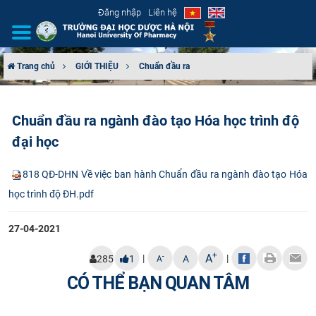
Đăng nhập
Liên hệ
Trang chủ
GIỚI THIỆU
Chuẩn đầu ra
GIỚI THIỆU
Chuẩn đầu ra ngành đào tạo Hóa học trình độ
CƠ CẤU TỔ CHỨC
đại học
TUYỂN SINH
818 QĐ-DHN Về việc ban hành Chuẩn đầu ra ngành đào tạo Hóa
học trình độ ĐH.pdf
ĐÀO TẠO
27-04-2021
ĐẢM BẢO CHẤT LƯỢNG
+
A
|
|
-
285
1
A
A
KHOA HỌC CÔNG NGHỆ
CÓ THỂ BẠN QUAN TÂM
HTQT