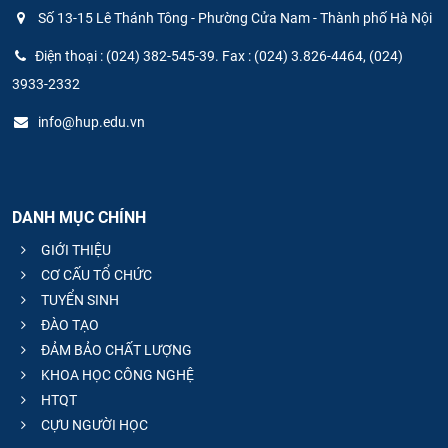
Số 13-15 Lê Thánh Tông - Phường Cửa Nam - Thành phố Hà Nội
Điện thoại : (024) 382-545-39. Fax : (024) 3.826-4464, (024)
3933-2332
info@hup.edu.vn
DANH MỤC CHÍNH
GIỚI THIỆU
CƠ CẤU TỔ CHỨC
TUYỂN SINH
ĐÀO TẠO
ĐẢM BẢO CHẤT LƯỢNG
KHOA HỌC CÔNG NGHỆ
HTQT
CỰU NGƯỜI HỌC