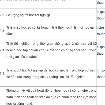
thuon
https
2.2
Số lượng người học tốt nghiệp;
thuon
Tỉ lệ nhập học so với kế hoạch, tỉ lệ thôi học, tỉ lệ thôi học năm
https
2.3
đầu;
thuon
Tỉ lệ tốt nghiệp trong thời gian không quá 2 năm so với kế
https
2.4
hoạch học tập chuẩn và tỉ lệ tốt nghiệp đúng thời hạn (trong
thuon
thời gian tiêu chuẩn);
Tỉ lệ người học tốt nghiệp đại học có việc làm phù hợp với trình
h
http
2.5
độ đào tạo trong thời gian 12 tháng sau khi tốt nghiệp.
thuon
Thông tin về kết quả hoạt động khoa học và công nghệ trong
3
năm, tính cho toàn cơ sở giáo dục và phân theo lĩnh vực khoa
học và công nghệ.