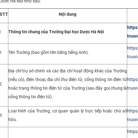
Dược Hà Nội như sau:
CỰU NGƯỜI HỌC
STT
Nội dung
https
I
Thông tin chung của Trường Đại học Dược Hà Nội
truo
https
1
Tên Trường (bao gồm tên bằng tiếng Anh).
truon
Địa chỉ trụ sở chính và các địa chỉ hoạt động khác của Trường
(nếu có), điện thoại, địa chỉ thư điện tử, cổng thông tin điện tử
https
2
hoặc trang thông tin điện tử của Trường (sau đây gọi chung là
truon
cổng thông tin điện tử).
Loại hình của Trường, cơ quan quản lý trực tiếp hoặc chủ sở
https
3
hữu.
truon
https