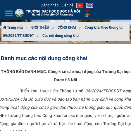
Đăng nhập
Liên hệ
Trang chủ
GIỚI THIỆU
CÔNG KHAI
Công khai theo thông tư
09/2024/TT-BGDĐT
Các nội dung công khai
GIỚI THIỆU
CƠ CẤU TỔ CHỨC
Danh mục các nội dung công khai
TUYỂN SINH
THÔNG BÁO DANH MỤC:
Công khai các hoạt động của Trường Đại học
Dược Hà Nội
ĐÀO TẠO
Triển khai thực hiện Thông tư số
09/2024/TT-BGDĐT ngà
ĐẢM BẢO CHẤT LƯỢNG
03/6/2024 của Bộ Giáo dục và đào tạo ban hành Quy định về công kha
trong hoạt động của cơ sở giáo dục thuộc hệ thống giáo dục quốc dân
KHOA HỌC CÔNG NGHỆ
Nhà trường thông báo Công khai tới các nhà giáo, viên chức, người la
HTQT
động, gia đình người học và xã hội các hoạt động của Trường Đại họ