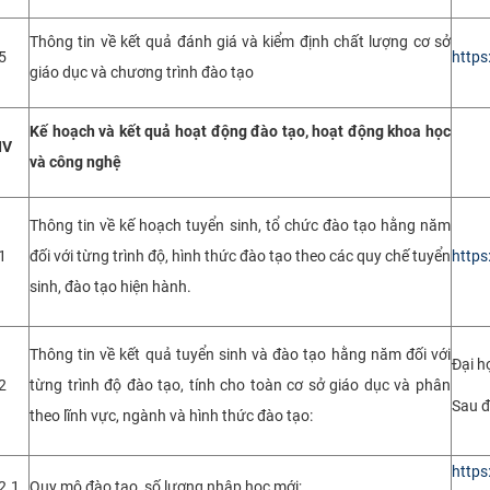
Thông tin về kết quả đánh giá và kiểm định chất lượng cơ sở
5
https
giáo dục và chương trình đào tạo
Kế hoạch và kết quả hoạt động đào tạo, hoạt động khoa học
IV
và công nghệ
Thông tin về kế hoạch tuyển sinh, tổ chức đào tạo hằng năm
1
đối với từng trình độ, hình thức đào tạo theo các quy chế tuyển
https
sinh, đào tạo hiện hành.
Thông tin về kết quả tuyển sinh và đào tạo hằng năm đối với
Đại h
2
từng trình độ đào tạo, tính cho toàn cơ sở giáo dục và phân
Sau đ
theo lĩnh vực, ngành và hình thức đào tạo:
https
2.1
Quy mô đào tạo, số lượng nhập học mới;