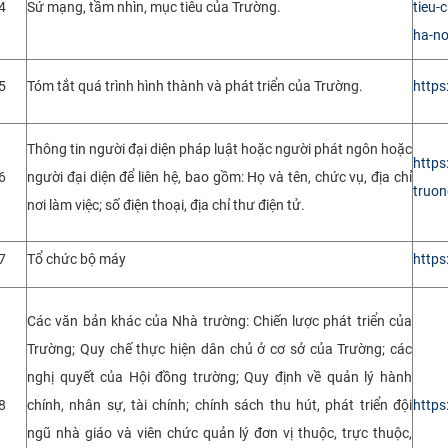
4
Sứ mạng, tầm nhìn, mục tiêu của Trường.
tieu-
ha-no
5
Tóm tắt quá trình hình thành và phát triển của Trường.
https
Thông tin người đại diện pháp luật hoặc người phát ngôn hoặc
https
6
người đại diện để liên hệ, bao gồm: Họ và tên, chức vụ, địa chỉ
truon
nơi làm việc; số điện thoại, địa chỉ thư điện tử.
7
Tổ chức bộ máy
https
Các văn bản khác của Nhà trường: Chiến lược phát triển của
Trường; Quy chế thực hiện dân chủ ở cơ sở của Trường; các
nghị quyết của Hội đồng trường; Quy định về quản lý hành
8
chính, nhân sự, tài chính; chính sách thu hút, phát triển đội
https
ngũ nhà giáo và viên chức quản lý đơn vị thuộc, trực thuộc,