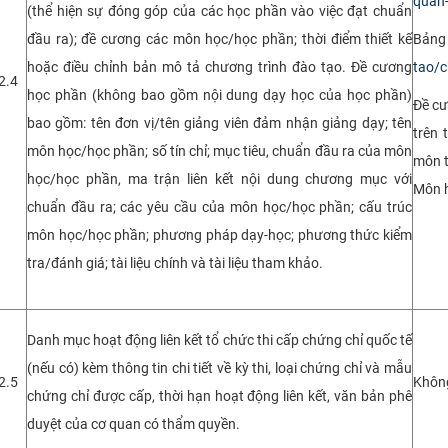
quan-
(thể hiện sự đóng góp của các học phần vào việc đạt chuẩn
đầu ra); đề cương các môn học/học phần; thời điểm thiết kế
Bảng 
hoặc điều chỉnh bản mô tả chương trình đào tạo. Đề cương
tao/c
2.4
học phần (không bao gồm nội dung dạy học của học phần)
Đề cư
bao gồm: tên đơn vị/tên giảng viên đảm nhận giảng dạy; tên
trên 
môn học/học phần; số tín chỉ; mục tiêu, chuẩn đầu ra của môn
môn t
học/học phần, ma trận liên kết nội dung chương mục với
Môn 
chuẩn đầu ra; các yêu cầu của môn học/học phần; cấu trúc
môn học/học phần; phương pháp dạy-học; phương thức kiểm
tra/đánh giá; tài liệu chính và tài liệu tham khảo.
Danh mục hoạt động liên kết tổ chức thi cấp chứng chỉ quốc tế
(nếu có) kèm thông tin chi tiết về kỳ thi, loại chứng chỉ và mẫu
2.5
Khôn
chứng chỉ được cấp, thời hạn hoạt động liên kết, văn bản phê
duyệt của cơ quan có thẩm quyền.