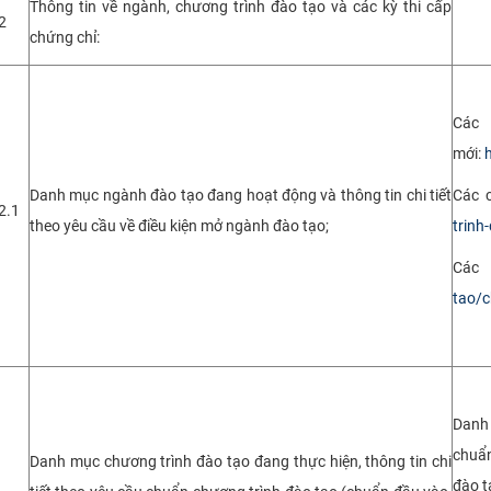
Thông tin về ngành, chương trình đào tạo và các kỳ thi cấp
2
chứng chỉ:
Các
mới:
Danh mục ngành đào tạo đang hoạt động và thông tin chi tiết
Các c
2.1
theo yêu cầu về điều kiện mở ngành đào tạo;
trinh
Các 
tao/c
Danh 
chuẩn
Danh mục chương trình đào tạo đang thực hiện, thông tin chi
đào t