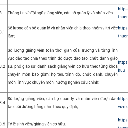
https
3
Thông tin về đội ngũ giảng viên, cán bộ quản lý và nhân viên
thuon
Số lượng cán bộ quản lý và nhân viên chia theo nhóm vị trí việc
https
3.1
làm;
thuon
Số lượng giảng viên toàn thời gian của Trường và từng lĩnh
vực đào tạo chia theo trình độ được đào tạo, chức danh giáo
https
3.2
sư, phó giáo sư; danh sách giảng viên cơ hữu theo từng khoa
huu
chuyên môn bao gồm: họ tên, trình độ, chức danh, chuyên
môn, lĩnh vực chuyên môn, hướng nghiên cứu chính;
Số lượng giảng viên, cán bộ quản lý và nhân viên được đào
https
3.4
tạo, bồi dưỡng hằng năm theo quy định;
vc-nl
https
3.5
Tỷ lệ sinh viên/giảng viên cơ hữu.
thuon