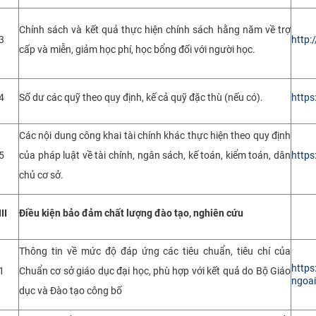
Chính sách và kết quả thực hiện chính sách hằng năm về trợ
3
http:
cấp và miễn, giảm học phí, học bổng đối với người học.
4
Số dư các quỹ theo quy định, kế cả quỹ đặc thù (nếu có).
https
Các nội dung công khai tài chính khác thực hiện theo quy định
5
của pháp luật về tài chính, ngân sách, kế toán, kiểm toán, dân
https
chủ cơ sở.
III
Điều kiện bảo đảm chất lượng đào tạo, nghiên cứu
Thông tin về mức độ đáp ứng các tiêu chuẩn, tiêu chí của
https
1
Chuẩn cơ sở giáo dục đại học, phù hợp với kết quả do Bộ Giáo
ngoai
dục và Đào tạo công bố