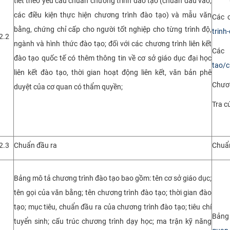
tiết theo yêu cầu chuẩn chương trình đào tạo (chuẩn đầu vào,
các điều kiện thực hiện chương trình đào tạo) và mẫu văn
Các c
bằng, chứng chỉ cấp cho người tốt nghiệp cho từng trình độ,
trinh
2.2
ngành và hình thức đào tạo; đối với các chương trình liên kết
Các 
đào tạo quốc tế có thêm thông tin về cơ sở giáo dục đại học
tao/c
liên kết đào tạo, thời gian hoạt động liên kết, văn bản phê
Chươn
duyệt của cơ quan có thẩm quyền;
Tra c
2.3
Chuẩn đầu ra
Chuẩn
Bảng mô tả chương trình đào tạo bao gồm: tên cơ sở giáo dục;
tên gọi của văn bằng; tên chương trình đào tạo; thời gian đào
tạo; mục tiêu, chuẩn đầu ra của chương trình đào tạo; tiêu chí
Bảng
tuyển sinh; cấu trúc chương trình dạy học; ma trận kỹ năng