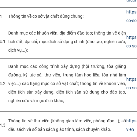
https
4
Thông tin về cơ sở vật chất dùng chung:
co-so
Danh mục các khuôn viên, địa điểm đào tạo; thông tin về diện
https
4.1
tích đất, địa chỉ, mục đích sử dụng chính (đào tạo, nghiên cứu,
co-so
dịch vụ...);
Danh mục các công trình xây dựng (hội trường, tòa giảng
đường, ký túc xá, thư viện, trung tâm học liệu; tòa nhà làm
https
4.2
việc...) các hạng mục cơ sở vật chất; thông tin về khuôn viên,
co-so
diện tích sàn xây dựng, diện tích sàn sử dụng cho đào tạo,
nghiên cứu và mục đích khác;
Thông tin về thư viện (không gian làm việc, phòng đọc...); số
https
4.3
đầu sách và số bản sách giáo trình, sách chuyên khảo.
vien