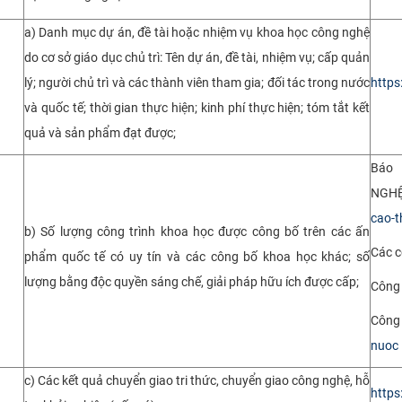
a) Danh mục dự án, đề tài hoặc nhiệm vụ khoa học công nghệ
do cơ sở giáo dục chủ trì: Tên dự án, đề tài, nhiệm vụ; cấp quản
lý; người chủ trì và các thành viên tham gia; đối tác trong nước
https
và quốc tế; thời gian thực hiện; kinh phí thực hiện; tóm tắt kết
quả và sản phẩm đạt được;
Báo
NG
cao-t
b) Số lượng công trình khoa học được công bố trên các ấn
Các c
phẩm quốc tế có uy tín và các công bố khoa học khác; số
lượng bằng độc quyền sáng chế, giải pháp hữu ích được cấp;
Công 
Công 
nuoc
c) Các kết quả chuyển giao tri thức, chuyển giao công nghệ, hỗ
https