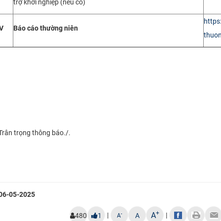
trợ khởi nghiệp (nếu có)
https
V
Báo cáo thường niên
thuon
Trân trọng thông báo./.
06-05-2025
+
A
|
|
-
480
1
A
A