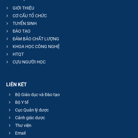
GIỚI THIỆU
CƠ CẤU TỔ CHỨC
TUYỂN SINH
ĐÀO TẠO
ĐẢM BẢO CHẤT LƯỢNG
KHOA HỌC CÔNG NGHỆ
HTQT
CỰU NGƯỜI HỌC
LIÊN KẾT
Bộ Giáo dục và Đào tạo
Bộ Y tế
Cục Quản lý dược
Cảnh giác dược
Thư viện
Email