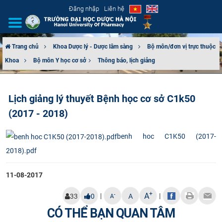
Đăng nhập
Liên hệ
Trang chủ
Khoa Dược lý - Dược lâm sàng
Bộ môn/đơn vị trực thuộc
Khoa
Bộ môn Y học cơ sở​
Thông báo, lịch giảng
GIỚI THIỆU
CƠ CẤU TỔ CHỨC
Lịch giảng lý thuyết Bệnh học cơ sở C1k50
(2017 - 2018)
TUYỂN SINH
benh hoc C1K50 (2017-
ĐÀO TẠO
2018).pdf
ĐẢM BẢO CHẤT LƯỢNG
11-08-2017
KHOA HỌC CÔNG NGHỆ
+
A
|
|
-
33
0
A
A
HTQT
CÓ THỂ BẠN QUAN TÂM