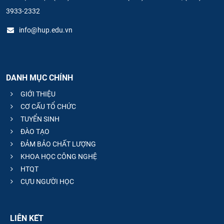
3933-2332
info@hup.edu.vn
DANH MỤC CHÍNH
GIỚI THIỆU
CƠ CẤU TỔ CHỨC
TUYỂN SINH
ĐÀO TẠO
ĐẢM BẢO CHẤT LƯỢNG
KHOA HỌC CÔNG NGHỆ
HTQT
CỰU NGƯỜI HỌC
LIÊN KẾT