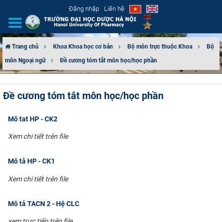
Đăng nhập
Liên hệ
Trang chủ
Khoa Khoa học cơ bản
Bộ môn trực thuộc Khoa
Bộ
môn Ngoại ngữ
Đề cương tóm tắt môn học/học phần
GIỚI THIỆU
CƠ CẤU TỔ CHỨC
Đề cương tóm tắt môn học/học phần
TUYỂN SINH
Mô tat HP - CK2
ĐÀO TẠO
Xem chi tiết trên file
ĐẢM BẢO CHẤT LƯỢNG
Mô tả HP - CK1
Xem chi tiết trên file
KHOA HỌC CÔNG NGHỆ
Mô tả TACN 2 - Hệ CLC
HTQT
xem trực tiếp trên file