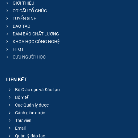
GIỚI THIỆU
CƠ CẤU TỔ CHỨC
TUYỂN SINH
ĐÀO TẠO
ĐẢM BẢO CHẤT LƯỢNG
KHOA HỌC CÔNG NGHỆ
HTQT
CỰU NGƯỜI HỌC
LIÊN KẾT
Bộ Giáo dục và Đào tạo
Bộ Y tế
Cục Quản lý dược
Cảnh giác dược
Thư viện
Email
Quản lý đào tạo